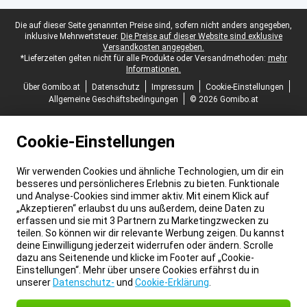
Juristische Fußzeile
Die auf dieser Seite genannten Preise sind, sofern nicht anders angegeben,
inklusive Mehrwertsteuer.
Die Preise auf dieser Website sind exklusive
Versandkosten angegeben.
*Lieferzeiten gelten nicht für alle Produkte oder Versandmethoden:
mehr
Informationen.
Über Gomibo.at
Datenschutz
Impressum
Cookie-Einstellungen
Allgemeine Geschäftsbedingungen
© 2026 Gomibo.at
Cookie-Einstellungen
Wir verwenden Cookies und ähnliche Technologien, um dir ein
besseres und persönlicheres Erlebnis zu bieten. Funktionale
und Analyse-Cookies sind immer aktiv. Mit einem Klick auf
„Akzeptieren“ erlaubst du uns außerdem, deine Daten zu
erfassen und sie mit 3 Partnern zu Marketingzwecken zu
teilen. So können wir dir relevante Werbung zeigen. Du kannst
deine Einwilligung jederzeit widerrufen oder ändern. Scrolle
dazu ans Seitenende und klicke im Footer auf „Cookie-
Einstellungen“. Mehr über unsere Cookies erfährst du in
unserer
Datenschutz-
und
Cookie-Erklärung
.