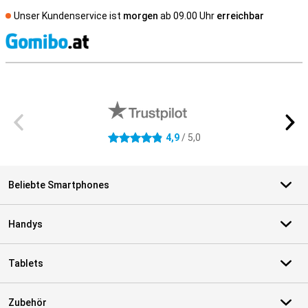
Unser Kundenservice ist
morgen
ab 09.00 Uhr
erreichbar
S
Externe Shopbewertungen
4,9
/ 5,0
4.9 Sterne
Beliebte Smartphones
Handys
Tablets
Zubehör