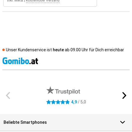
Inkl. MwSt
|
Kostenloser Versand
Unser Kundenservice ist
heute
ab 09.00 Uhr für Dich erreichbar
S
Externe Shopbewertungen
4,9
/ 5,0
4.9 Sterne
Beliebte Smartphones