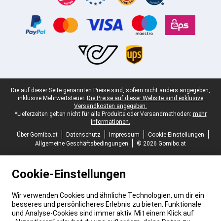
Juristische Fußzeile
Die auf dieser Seite genannten Preise sind, sofern nicht anders angegeben,
inklusive Mehrwertsteuer.
Die Preise auf dieser Website sind exklusive
Versandkosten angegeben.
*Lieferzeiten gelten nicht für alle Produkte oder Versandmethoden:
mehr
Informationen.
Über Gomibo.at
Datenschutz
Impressum
Cookie-Einstellungen
Allgemeine Geschäftsbedingungen
© 2026 Gomibo.at
Cookie-Einstellungen
Wir verwenden Cookies und ähnliche Technologien, um dir ein
besseres und persönlicheres Erlebnis zu bieten. Funktionale
und Analyse-Cookies sind immer aktiv. Mit einem Klick auf