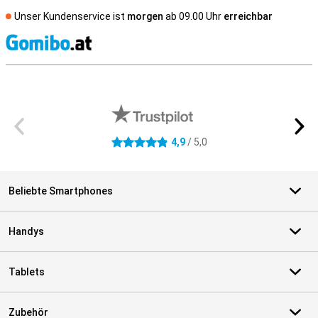
Unser Kundenservice ist
morgen
ab 09.00 Uhr
erreichbar
S
Externe Shopbewertungen
4,9
/ 5,0
4.9 Sterne
Beliebte Smartphones
Handys
Tablets
Zubehör