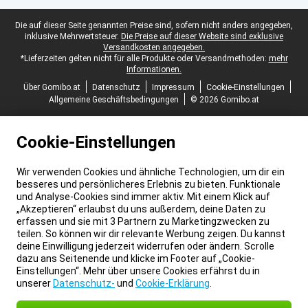
Juristische Fußzeile
Die auf dieser Seite genannten Preise sind, sofern nicht anders angegeben,
inklusive Mehrwertsteuer.
Die Preise auf dieser Website sind exklusive
Versandkosten angegeben.
*Lieferzeiten gelten nicht für alle Produkte oder Versandmethoden:
mehr
Informationen.
Über Gomibo.at
Datenschutz
Impressum
Cookie-Einstellungen
Allgemeine Geschäftsbedingungen
© 2026 Gomibo.at
Cookie-Einstellungen
Wir verwenden Cookies und ähnliche Technologien, um dir ein
besseres und persönlicheres Erlebnis zu bieten. Funktionale
und Analyse-Cookies sind immer aktiv. Mit einem Klick auf
„Akzeptieren“ erlaubst du uns außerdem, deine Daten zu
erfassen und sie mit 3 Partnern zu Marketingzwecken zu
teilen. So können wir dir relevante Werbung zeigen. Du kannst
deine Einwilligung jederzeit widerrufen oder ändern. Scrolle
dazu ans Seitenende und klicke im Footer auf „Cookie-
Einstellungen“. Mehr über unsere Cookies erfährst du in
unserer
Datenschutz-
und
Cookie-Erklärung
.