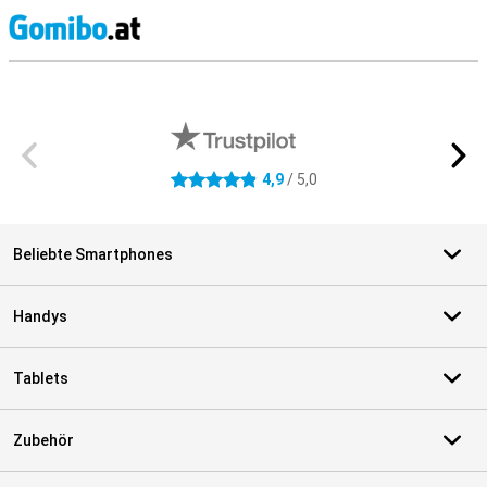
S
Externe Shopbewertungen
4,9
/ 5,0
4.9 Sterne
Beliebte Smartphones
Handys
Tablets
Zubehör