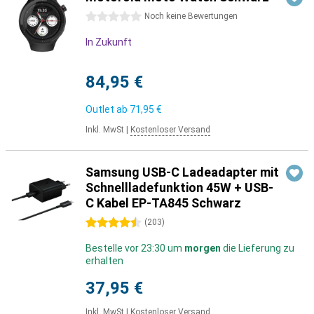
0 Sterne
Noch keine Bewertungen
In Zukunft
84,95 €
Outlet ab
71,95 €
Inkl. MwSt
|
Kostenloser Versand
Samsung USB-C Ladeadapter mit
Schnellladefunktion 45W + USB-
C Kabel EP-TA845 Schwarz
4.5 Sterne
(
203
)
Bestelle vor 23:30 um
morgen
die Lieferung zu
erhalten
37,95 €
Inkl. MwSt
|
Kostenloser Versand