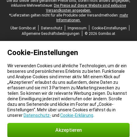
Juristische Fußzeile
Die auf dieser Seite genannten Preise sind, sofern nicht anders angegeben,
inklusive Mehrwertsteuer.
Die Preise auf dieser Website sind exklusive
Versandkosten angegeben.
*Lieferzeiten gelten nicht für alle Produkte oder Versandmethoden:
mehr
Informationen.
Über Gomibo.at
Datenschutz
Impressum
Cookie-Einstellungen
Allgemeine Geschäftsbedingungen
© 2026 Gomibo.at
Cookie-Einstellungen
Wir verwenden Cookies und ähnliche Technologien, um dir ein
besseres und persönlicheres Erlebnis zu bieten. Funktionale
und Analyse-Cookies sind immer aktiv. Mit einem Klick auf
„Akzeptieren“ erlaubst du uns außerdem, deine Daten zu
erfassen und sie mit 3 Partnern zu Marketingzwecken zu
teilen. So können wir dir relevante Werbung zeigen. Du kannst
deine Einwilligung jederzeit widerrufen oder ändern. Scrolle
dazu ans Seitenende und klicke im Footer auf „Cookie-
Einstellungen“. Mehr über unsere Cookies erfährst du in
unserer
Datenschutz-
und
Cookie-Erklärung
.
Akzeptieren