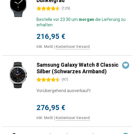
Dunkelgrau
4.5 Sterne
(
129
)
Bestelle vor 23:30 um
morgen
die Lieferung zu
erhalten
216,95 €
Inkl. MwSt
|
Kostenloser Versand
Samsung Galaxy Watch 8 Classic
Silber (Schwarzes Armband)
4.5 Sterne
(
97
)
Vorübergehend ausverkauft
276,95 €
Inkl. MwSt
|
Kostenloser Versand