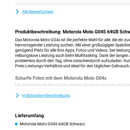
Alle Bewertungen
Produktbeschreibung: Motorola Moto G04S 64GB Sch
Das Motorola Moto G04s ist die perfekte Wahl für alle, die ein z
hervorragender Leistung suchen. Mit einer großzügigen Speiche
genügend Platz für alle Ihre Apps, Fotos und Videos. Der leistun
reibungslose Leistung auch beim Multitasking. Dank der langen
problemlos durch den Tag, ohne zwischendurch aufzuladen. Kurz
Preis-Leistungs-Verhältnis und ideal für den täglichen Gebrauch
Scharfe Fotos mit dem Motorola Moto G04s
Mit dem Motorola Moto G04s werden Sie immer scharfe und kla
G04s erfassen Sie jedes Detail. Darüber hinaus verfügt dieses Han
Technologie, die automatisch die besten Einstellungen für Sie w
Vollständige Beschreibung
mühelos professionelle Fotos.
Reichlich Platz für alles, was Sie brauchen
Lieferumfang
Das Motorola Moto G04s bietet 64 GB Speicherplatz, was bedeutet,
Motorola Moto G04S 64GB Schwarz
Dateien haben. Ob Fotos, Videos oder Apps, Sie müssen sich ke