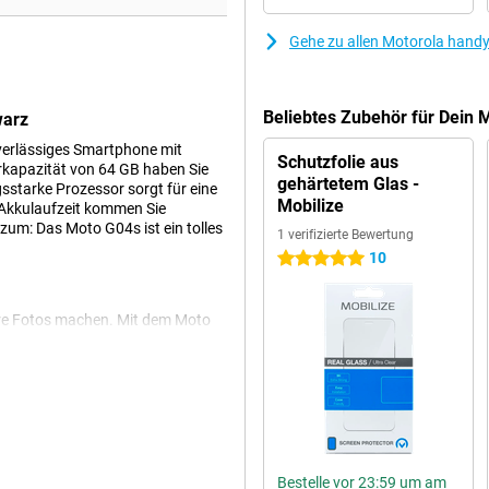
Gehe zu allen Motorola hand
Beliebtes Zubehör für Dein
warz
uverlässiges Smartphone mit
Schutzfolie aus
rkapazität von 64 GB haben Sie
gehärtetem Glas -
gsstarke Prozessor sorgt für eine
Mobilize
 Akkulaufzeit kommen Sie
um: Das Moto G04s ist ein tolles
1 verifizierte Bewertung
.
10
5 Sterne
re Fotos machen. Mit dem Moto
dy über eine fortschrittliche KI-
ählt. So machen Sie immer
 dass Sie viel Platz für alle Ihre
ine Sorgen machen, dass Ihnen der
Bestelle vor 23:59 um am