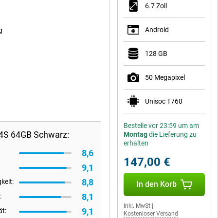
6.7 Zoll
Android
g
128 GB
50 Megapixel
Unisoc T760
Bestelle vor 23:59 um am
04S 64GB Schwarz:
Montag
die Lieferung zu
erhalten
8,6
147,00 €
9,1
8,8
keit:
In den Korb
8,1
:
Inkl. MwSt
|
9,1
ät:
Kostenloser Versand