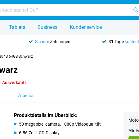
Tablets
Business
Kundenservice
Sichere
Zahlungen
31 Tage
kosten
 G04S 64GB Schwarz
warz
Ausverkauft
Zubehör
Produktdetails im Überblick:
Motor
50 megapixel camera, 1080p Videoqualität
Alle 
6.56 Zoll LCD-Display