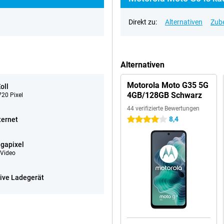
Direkt zu:
Alternativen
Zub
Alternativen
Motorola Moto G35 5G
oll
4GB/128GB Schwarz
20 Pixel
44 verifizierte Bewertungen
8,4
ternet
4 Sterne
gapixel
Video
sive Ladegerät