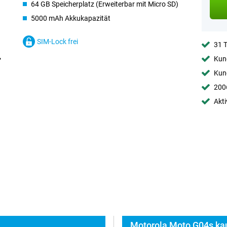
64 GB Speicherplatz (Erweiterbar mit Micro SD)
5000 mAh Akkukapazität
SIM-Lock frei
31 
Kund
Kund
2006
Akti
Motorola Moto G04s kau