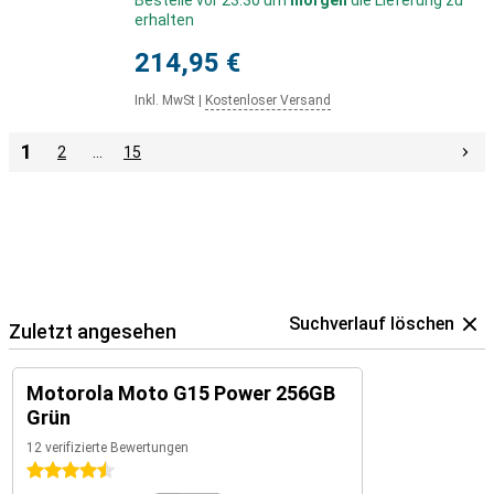
Bestelle vor 23:30 um
morgen
die Lieferung zu
erhalten
214,95 €
Inkl. MwSt
|
Kostenloser Versand
1
2
…
15
Suchverlauf löschen
Zuletzt angesehen
Motorola Moto G15 Power 256GB
Grün
12 verifizierte Bewertungen
4.5 Sterne