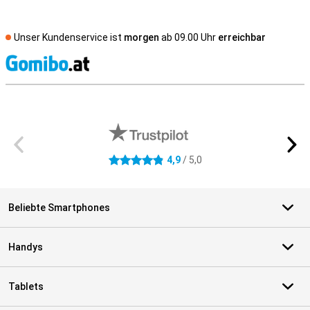
Unser Kundenservice ist
morgen
ab 09.00 Uhr
erreichbar
S
Externe Shopbewertungen
4,9
/ 5,0
4.9 Sterne
Beliebte Smartphones
Handys
Tablets