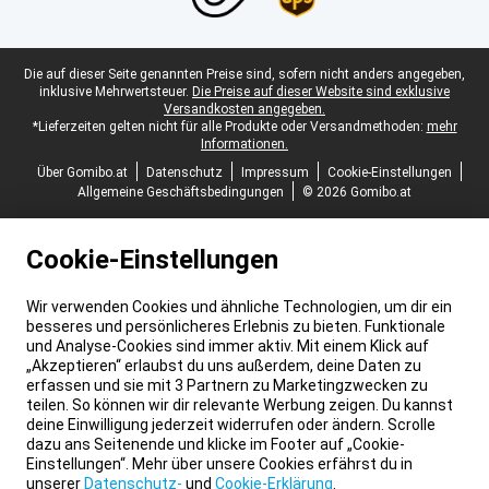
Juristische Fußzeile
Die auf dieser Seite genannten Preise sind, sofern nicht anders angegeben,
inklusive Mehrwertsteuer.
Die Preise auf dieser Website sind exklusive
Versandkosten angegeben.
*Lieferzeiten gelten nicht für alle Produkte oder Versandmethoden:
mehr
Informationen.
Über Gomibo.at
Datenschutz
Impressum
Cookie-Einstellungen
Allgemeine Geschäftsbedingungen
© 2026 Gomibo.at
Cookie-Einstellungen
Wir verwenden Cookies und ähnliche Technologien, um dir ein
besseres und persönlicheres Erlebnis zu bieten. Funktionale
und Analyse-Cookies sind immer aktiv. Mit einem Klick auf
„Akzeptieren“ erlaubst du uns außerdem, deine Daten zu
erfassen und sie mit 3 Partnern zu Marketingzwecken zu
teilen. So können wir dir relevante Werbung zeigen. Du kannst
deine Einwilligung jederzeit widerrufen oder ändern. Scrolle
dazu ans Seitenende und klicke im Footer auf „Cookie-
Einstellungen“. Mehr über unsere Cookies erfährst du in
unserer
Datenschutz-
und
Cookie-Erklärung
.