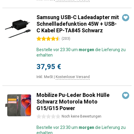
Samsung USB-C Ladeadapter mit
Schnellladefunktion 45W + USB-
C Kabel EP-TA845 Schwarz
4.5 Sterne
(
203
)
Bestelle vor 23:30 um
morgen
die Lieferung zu
erhalten
37,95 €
Inkl. MwSt
|
Kostenloser Versand
Mobilize Pu-Leder Book Hülle
Schwarz Motorola Moto
G15/G15 Power
0 Sterne
Noch keine Bewertungen
Bestelle vor 23:30 um
morgen
die Lieferung zu
erhalten