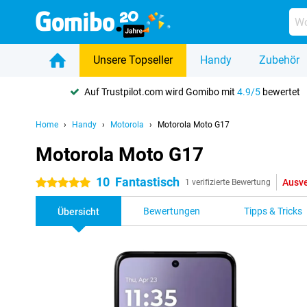
Unsere Topseller
Handy
Zubehör
Auf Trustpilot.com wird Gomibo mit
4.9/5
bewertet
Home
Handy
Motorola
Motorola Moto G17
Motorola Moto G17
10
Fantastisch
Ausve
5 Sterne
1 verifizierte Bewertung
Bewertungen
Tipps & Tricks
Übersicht