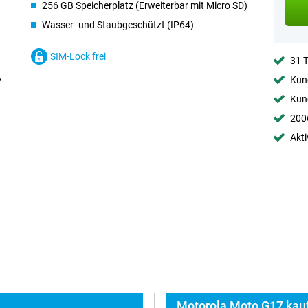
256 GB Speicherplatz (Erweiterbar mit Micro SD)
Wasser- und Staubgeschützt (IP64)
SIM-Lock frei
31 
Kund
Kund
2006
Akti
Motorola Moto G17 kauf