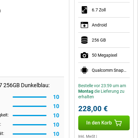
6.7 Zoll
u
Android
256 GB
50 Megapixel
Qualcomm Snapdragon 7s Gen 2
7 256GB Dunkelblau:
Bestelle vor 23:59 um am
Montag
die Lieferung zu
10
erhalten
10
228,00 €
10
keit:
In den Korb
10
:
10
ät:
Inkl. MwSt
|