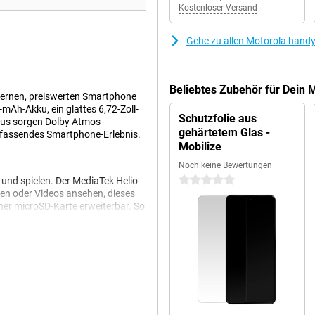
Kostenloser Versand
Gehe zu allen Motorola hand
Beliebtes Zubehör für Dein
dernen, preiswerten Smartphone
mAh-Akku, ein glattes 6,72-Zoll-
Schutzfolie aus
naus sorgen Dolby Atmos-
gehärtetem Glas -
mfassendes Smartphone-Erlebnis.
Mobilize
Noch keine Bewertungen
0 Sterne
und spielen. Der MediaTek Helio
len oder Videos ansehen, dieses
iner microSD-Karte erweiterbar. So
aus.
it seinem 5200-mAh-Akku können
enn Sie viel unterwegs sind oder
Schnellladefunktion wird der
en. Egal, ob Sie streamen,