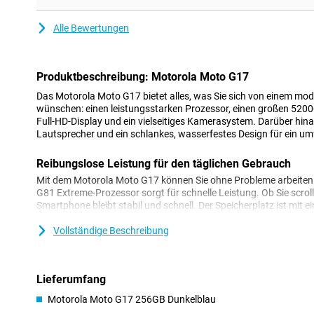
Alle Bewertungen
Produktbeschreibung: Motorola Moto G17
Das Motorola Moto G17 bietet alles, was Sie sich von einem mo
wünschen: einen leistungsstarken Prozessor, einen großen 5200-
Full-HD-Display und ein vielseitiges Kamerasystem. Darüber hi
Lautsprecher und ein schlankes, wasserfestes Design für ein u
Reibungslose Leistung für den täglichen Gebrauch
Mit dem Motorola Moto G17 können Sie ohne Probleme arbeiten 
G81 Extreme-Prozessor sorgt für schnelle Leistung. Ob Sie scrol
Smartphone bleibt stabil und schnell. Der Speicherplatz ist mit e
holen Sie jeden Tag das Beste aus Ihrem Motorola Moto G17 her
Vollständige Beschreibung
Akku, der mühelos durch den Tag kommt
Das Motorola Moto G17 ist für intensive Nutzung ausgelegt. M
Sie mit einer Akkuladung bis zu zwei Tage lang arbeiten. Ideal, w
Lieferumfang
Ihr Smartphone intensiv nutzen. Dank der Motorola TurboPower-
Motorola Moto G17 256GB Dunkelblau
Akku schnell aufgeladen, sodass Sie nie lange ohne Strom dasteh