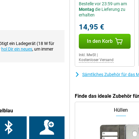
Bestelle vor 23:59 um am
Montag
die Lieferung zu
erhalten
play des Motorola Moto G17. Dank
14,95 €
rf und lebendig aus. Mit einer
lem Sonnenlicht gut lesbar. Corning
Filme, Serien und Videos auf Ihrem
In den Korb
tigt ein Ladegerät (18 W für
r
hol Dir ein neues
, um immer
Inkl. MwSt
|
Kostenloser Versand
 jeden Moment gestochen scharf
 Licht. Das Ultra-Weitwinkel-
Sämtliches Zubehör für das 
 ideal für Landschaften oder
fies und Videos auf. Dank
en Sie mit dem Moto G17 immer
Finde das ideale Zubehör f
Hüllen
elblau
t. Entsperren Sie Ihr Gerät schnell
rkennung. Dank ThinkShield und
Zertifizierung wasserdicht und
,5-mm-Audiobuchse und Stereo-
ät.