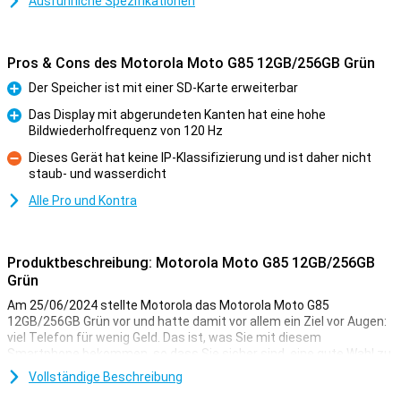
Ausführliche Spezifikationen
Pros & Cons des Motorola Moto G85 12GB/256GB Grün
Der Speicher ist mit einer SD-Karte erweiterbar
Pro
Das Display mit abgerundeten Kanten hat eine hohe
Bildwiederholfrequenz von 120 Hz
Pro
Dieses Gerät hat keine IP-Klassifizierung und ist daher nicht
staub- und wasserdicht
Kontra
Alle Pro und Kontra
Produktbeschreibung: Motorola Moto G85 12GB/256GB
Grün
Am 25/06/2024 stellte Motorola das Motorola Moto G85
12GB/256GB Grün vor und hatte damit vor allem ein Ziel vor Augen:
viel Telefon für wenig Geld. Das ist, was Sie mit diesem
Smartphone bekommen, so dass Sie sicher sind, eine gute Wahl zu
treffen.
Vollständige Beschreibung
Zum Beispiel hat dieses Motorola Handy einen schönen 6,67-Zoll-