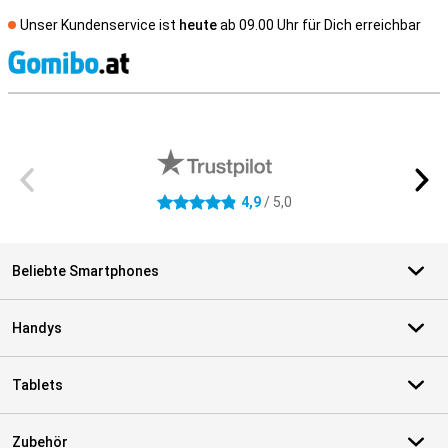
Unser Kundenservice ist
heute
ab 09.00 Uhr für Dich erreichbar
S
Externe Shopbewertungen
4,9
/ 5,0
4.9 Sterne
Beliebte Smartphones
Handys
Tablets
Zubehör