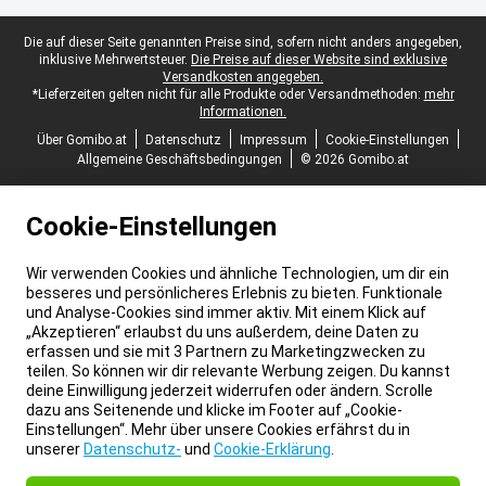
Juristische Fußzeile
Die auf dieser Seite genannten Preise sind, sofern nicht anders angegeben,
inklusive Mehrwertsteuer.
Die Preise auf dieser Website sind exklusive
Versandkosten angegeben.
*Lieferzeiten gelten nicht für alle Produkte oder Versandmethoden:
mehr
Informationen.
Über Gomibo.at
Datenschutz
Impressum
Cookie-Einstellungen
Allgemeine Geschäftsbedingungen
© 2026 Gomibo.at
Cookie-Einstellungen
Wir verwenden Cookies und ähnliche Technologien, um dir ein
besseres und persönlicheres Erlebnis zu bieten. Funktionale
und Analyse-Cookies sind immer aktiv. Mit einem Klick auf
„Akzeptieren“ erlaubst du uns außerdem, deine Daten zu
erfassen und sie mit 3 Partnern zu Marketingzwecken zu
teilen. So können wir dir relevante Werbung zeigen. Du kannst
deine Einwilligung jederzeit widerrufen oder ändern. Scrolle
dazu ans Seitenende und klicke im Footer auf „Cookie-
Einstellungen“. Mehr über unsere Cookies erfährst du in
unserer
Datenschutz-
und
Cookie-Erklärung
.