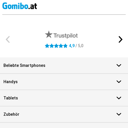
S
Externe Shopbewertungen
4,9
/ 5,0
4.9 Sterne
Beliebte Smartphones
Handys
Tablets
Zubehör