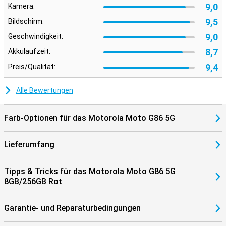
ausgestattet. Dadurch klingt Musik voller, Filme intensiver und
9,0
Kamera:
Gespräche klarer. Sie können deutlich mehr Details hören, wodurch
alles realistischer klingt. Motorola Moto G86 5G 8GB/256GB Rot
9,5
Bildschirm:
9,0
Geschwindigkeit:
8,7
Akkulaufzeit:
9,4
Preis/Qualität:
Alle Bewertungen
Farb-Optionen für das Motorola Moto G86 5G
Lieferumfang
Tipps & Tricks für das Motorola Moto G86 5G
8GB/256GB Rot
Garantie- und Reparaturbedingungen