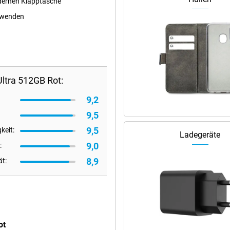
odernen Klapptasche
erwenden
ltra 512GB Rot:
9,2
9,5
9,5
keit:
Ladegeräte
9,0
:
8,9
ät:
ot