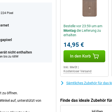
224 Pixel
ternet
Bestelle vor 23:59 um am
Montag
die Lieferung zu
erhalten
gapixel
14,95 €
erät nicht enthalten
In den Korb
en bis zu 68W
Inkl. MwSt
|
Kostenloser Versand
Sämtliches Zubehör für das M
t zu öffnen.
Finde das ideale Zubehör fü
inkel auf, unterstützt von
Hüllen