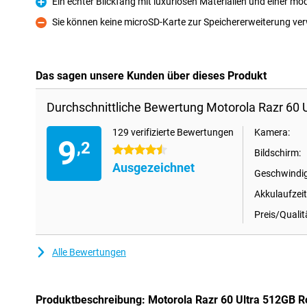
Ein echter Blickfang mit luxuriösen Materialien und einer m
Pro
Sie können keine microSD-Karte zur Speichererweiterung v
Kontra
Das sagen unsere Kunden über dieses Produkt
Durchschnittliche Bewertung Motorola Razr 60 U
129 verifizierte Bewertungen
Kamera:
9
,2
4.5 Sterne
Bildschirm:
Ausgezeichnet
Geschwindig
Akkulaufzeit
Preis/Qualit
Alle Bewertungen
Produktbeschreibung: Motorola Razr 60 Ultra 512GB R