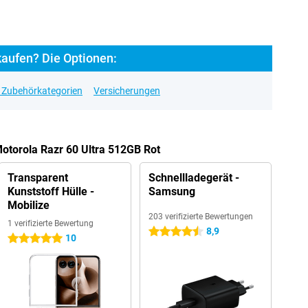
kaufen? Die Optionen:
e Zubehörkategorien
Versicherungen
Motorola Razr 60 Ultra 512GB Rot
Transparent
Schnellladegerät -
Kunststoff Hülle -
Samsung
Mobilize
203 verifizierte Bewertungen
1 verifizierte Bewertung
8,9
4.5 Sterne
10
5 Sterne