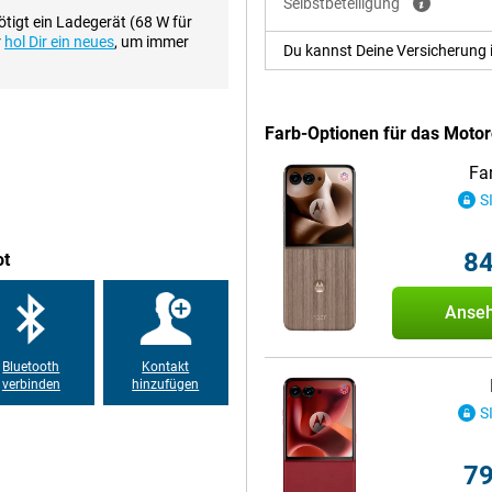
Selbstbeteiligung
tigt ein Ladegerät (68 W für
r
hol Dir ein neues
, um immer
Du kannst Deine Versicherung 
 Das Razr 60 Ultra verfügt über
ierung (OIS), ein
eine leistungsstarke Selfie-
hten Lichtverhältnissen immer
Farb-Optionen für das Motor
verschiedenen Winkeln freihändig
schirm, damit alles im Fokus ist.
Fa
S
 8 Elite-Chip. Dieser
gal ob Sie spielen, 4K-Videos
84
ot
M und 512 GB Speicherplatz wird
 zusätzlicher Arbeitsspeicher
 arbeiten können.
Anse
Bluetooth
Kontakt
 kaum Gedanken über das
verbinden
hinzufügen
mlos mehr als 36 Stunden durch.
S
ieder genug Energie für einen
. Durch Reverse Charging können
79