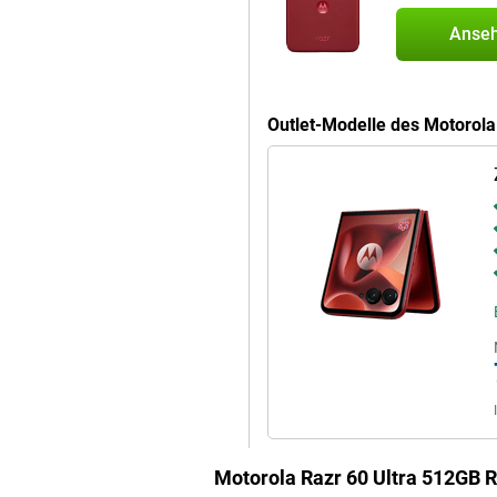
Anse
. Gib dem Razr 60 Ultra 512GB Rot
ort einen Überblick über deinen
t" live in Text umwandeln oder
achen Abfrage abrufen können. moto
damit Sie immer einen Schritt
Outlet-Modelle des Motorola
 Ihrem PC, Tablet oder Fernseher
charfe Videokonferenzen, oder
 zu arbeiten. Ziehen Sie Dateien
und nutzen Sie mobile Apps
ird mühelos synchronisiert,
ll über den Fingerabdruckscanner
lle Ihre Datenschutzeinstellungen
rten Ordner. Und mit den
personalisieren: von Themen und
der Kamera oder der
Motorola Razr 60 Ultra 512GB R
 an Sie an.