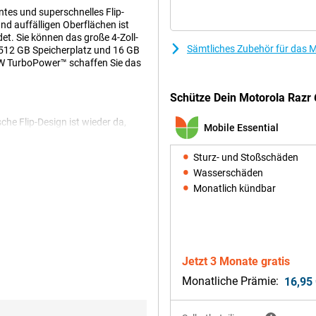
ntes und superschnelles Flip-
und auffälligen Oberflächen ist
et. Sie können das große 4-Zoll-
Sämtliches Zubehör für das M
 512 GB Speicherplatz und 16 GB
68W TurboPower™ schaffen Sie das
Schütze Dein Motorola Razr
he Flip-Design ist wieder da,
Mobile Essential
t aus hochwertigen Materialien
iffigkeit sorgen. Dank der starken
Sturz- und Stoßschäden
ähig. Außerdem ist es nach IP48
mit 20 % dünneren
Wasserschäden
chlanker und moderner aus als je
Monatlich kündbar
sen.
512GB Rot ist mehr als nur ein
, Ihre Nachrichten oder die
Jetzt 3 Monate gratis
n. Mit einer
Monatliche Prämie:
16,95
arf und flüssig, selbst bei
orning Gorilla Glass Ceramics ist