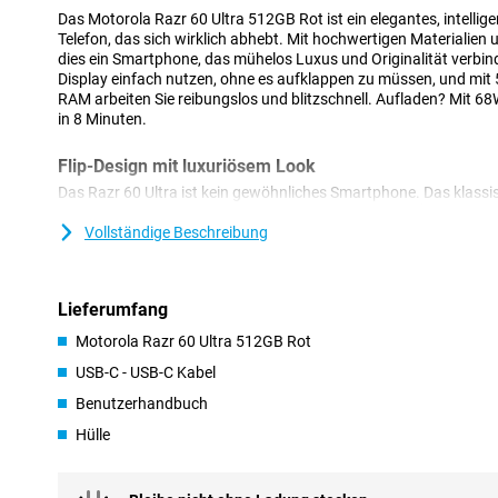
Das Motorola Razr 60 Ultra 512GB Rot ist ein elegantes, intellige
Telefon, das sich wirklich abhebt. Mit hochwertigen Materialien 
dies ein Smartphone, das mühelos Luxus und Originalität verbind
Display einfach nutzen, ohne es aufklappen zu müssen, und mit
RAM arbeiten Sie reibungslos und blitzschnell. Aufladen? Mit 
in 8 Minuten.
Flip-Design mit luxuriösem Look
Das Razr 60 Ultra ist kein gewöhnliches Smartphone. Das klassisc
aber eleganter, dünner und stilvoller als je zuvor. Das Äußere is
gefertigt, die für ein luxuriöses Aussehen und eine angenehme Gr
Vollständige Beschreibung
Scharnierplatte aus Titan ist das Gerät besonders widerstandsf
zertifiziert, d. h. es ist staub- und spritzwassergeschützt. Und 
Bildschirmrändern als beim Vorgängermodell sieht das Display s
Lieferumfang
zuvor.
Motorola Razr 60 Ultra 512GB Rot
Verwenden Sie Ihre Apps, ohne sie aufklappen zu müs
USB-C - USB-C Kabel
Das 4-Zoll-AMOLED-Display an der Außenseite des Razr 60 Ultra 
Benutzerhandbuch
Benachrichtigungsbildschirm. Sie können mühelos Ihren Kalender
Navigation auf dem Bildschirm anzeigen, ohne Ihr Gerät zu öffne
Hülle
Bildwiederholfrequenz von 165 Hz und HDR10+ sehen Sie alles sch
hellem Sonnenlicht dank einer Helligkeit von 1500 nits. Und mit C
der Bildschirm auch besonders kratz- und sturzfest.