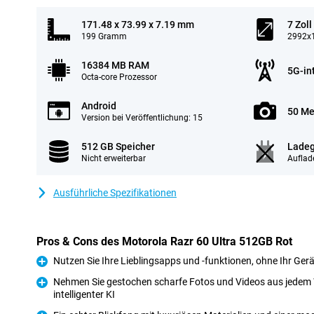
171.48 x 73.99 x 7.19 mm
7 Zoll
199 Gramm
2992x1
16384 MB RAM
5G-in
Octa-core Prozessor
Android
50 Me
Version bei Veröffentlichung: 15
512 GB Speicher
Ladeg
Nicht erweiterbar
Auflad
Ausführliche Spezifikationen
Pros & Cons des Motorola Razr 60 Ultra 512GB Rot
Nutzen Sie Ihre Lieblingsapps und -funktionen, ohne Ihr Gerä
Pro
Nehmen Sie gestochen scharfe Fotos und Videos aus jedem W
intelligenter KI
Pro