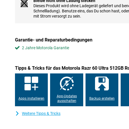
Bleibe nicht ohne Ladung stecken
Dieses Produkt wird ohne Ladegerät geliefert und benö
High-End-Kamerasystem
Schnellladung). Benutze eins, das Du schon hast, ode
Noch nie war das Aufnehmen von Fotos und Videos so vielseitig.
mit Strom versorgt zu sein.
drei 50-MP-Kameras: eine Hauptkamera mit optischer Bildstabilis
Ultraweitwinkelobjektiv, das auch als Makroobjektiv dient, sowie 
Kamera. Dank der KI-Unterstützung gelingen dir auch bei schlec
scharfe und klare Aufnahmen. Verwenden Sie Flex View, um aus 
Garantie- und Reparaturbedingungen
zu fotografieren, oder spiegeln Sie Ihr Bild auf dem externen Bild
2 Jahre Motorola Garantie
Leistungsstarker Snapdragon 8 Elite Prozessor
Unter der Haube des Razr 60 Ultra läuft alles mit dem Snapdragon
fortschrittliche Prozessor sorgt für eine reibungslose Leistung, e
Tipps & Tricks für das Motorola Razr 60 Ultra 512GB R
streamen oder mehrere Apps gleichzeitig nutzen. Mit 16 GB RA
es dir an nichts fehlen. Und dank RAM Boost wird vorübergehend
hinzugefügt, damit Sie auch bei schweren Aufgaben reibungslos
Akku und Laden
App-Updates
Apps installieren
Backup erstellen
Mit einem 4.700-mAh-Akku müssen Sie sich beim Razr 60 Ultra
ausschalten
Aufladen machen. Mit einer einzigen Ladung kommen Sie proble
Ist Ihr Gerät trotzdem leer? Innerhalb von 8 Minuten haben Sie w
Weitere Tipps & Tricks
ganzen Tag. Eine vollständige Aufladung dauert nur 40 Minuten
Sie den Strom auch problemlos mit anderen Geräten teilen.