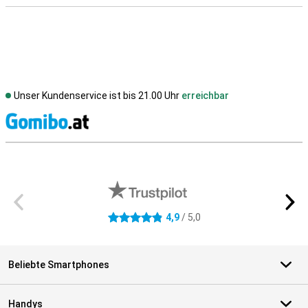
Unser Kundenservice ist bis 21.00 Uhr
erreichbar
S
Externe Shopbewertungen
4,9
/ 5,0
4.9 Sterne
Beliebte Smartphones
Handys