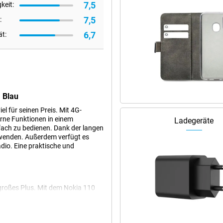
7,5
keit:
7,5
:
6,7
ät:
 Blau
l für seinen Preis. Mit 4G-
rne Funktionen in einem
Ladegeräte
nfach zu bedienen. Dank der langen
rwenden. Außerdem verfügt es
dio. Eine praktische und
 großes Plus. Mit dem Nokia 110
fonieren und SMS versenden. Auch
as Abrufen von Wetterdaten