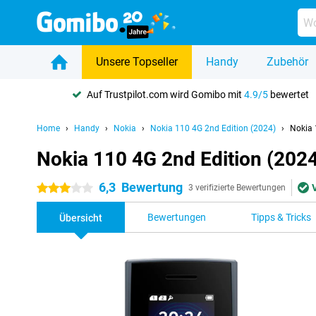
Unsere Topseller
Handy
Zubehör
Auf Trustpilot.com wird Gomibo mit
4.9/5
bewertet
Home
Handy
Nokia
Nokia 110 4G 2nd Edition (2024)
Nokia 
Nokia 110 4G 2nd Edition (2024
6,3
Bewertung
3 Sterne
3 verifizierte Bewertungen
Bewertungen
Tipps & Tricks
Übersicht