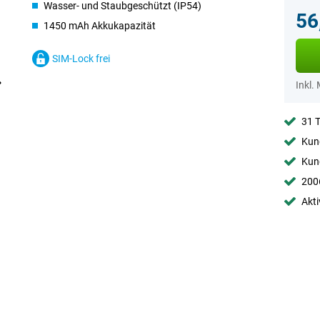
Wasser- und Staubgeschützt (IP54)
56
1450 mAh Akkukapazität
SIM-Lock frei
Inkl.
31 
Kund
Kund
2006
Akti