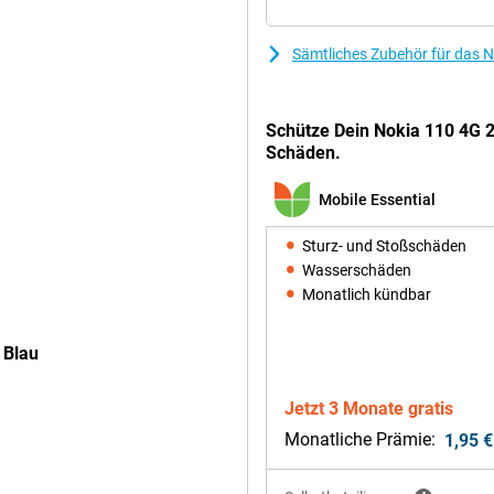
ht um das tägliche Aufladen
Sämtliches Zubehör für das N
er einzigen Ladung sehr lange
 oder ein Ersatzgerät suchen.
iben oder Musik hören, hält der
Schütze Dein Nokia 110 4G 2
Schäden.
Mobile Essential
ten zu lesen und durch Menüs zu
rsichtlichen Menüs einfach. Dank
lefon überallhin mitnehmen.
Sturz- und Stoßschäden
Wasserschäden
Monatlich kündbar
oto machen. Diese Kamera bietet
 einfache Momente festhalten
 Blau
twas, an das Sie sich erinnern
Jetzt 3 Monate gratis
Monatliche Prämie:
1,95 €
ll Musik und Radio genießen.
hörern) und des leistungsstarken
 Sie jeden Ort in eine Party