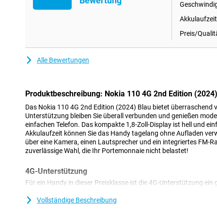
Bewertung
Geschwindig
Akkulaufzeit
Preis/Qualit
Alle Bewertungen
Produktbeschreibung: Nokia 110 4G 2nd Edition (2024)
Das Nokia 110 4G 2nd Edition (2024) Blau bietet überraschend vie
Unterstützung bleiben Sie überall verbunden und genießen mode
einfachen Telefon. Das kompakte 1,8-Zoll-Display ist hell und ei
Akkulaufzeit können Sie das Handy tagelang ohne Aufladen ve
über eine Kamera, einen Lautsprecher und ein integriertes FM-Ra
zuverlässige Wahl, die Ihr Portemonnaie nicht belastet!
4G-Unterstützung
Für ein Handy in dieser Preisklasse ist die 4G-Unterstützung ein
4G 2nd Edition (2024) Blau können Sie in gewohnter Weise tele
Internetfunktionen wie das Lesen einfacher Nachrichten oder d
Vollständige Beschreibung
funktionieren reibungslos.