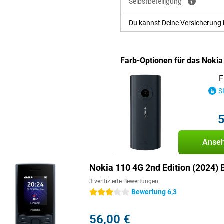
Selbstbeteiligung
Du kannst Deine Versicherung 
ke-Spiel zurück. Für den Preis
Stück Nostalgie. Darüber hinaus
aschenlampe, einen
Farb-Optionen für das Nokia
F
S
5
Anse
Nokia 110 4G 2nd Edition (2024) 
3 verifizierte Bewertungen
Bewertung 6,3
3 Sterne
56,00 €