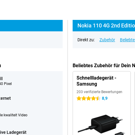
Nokia 110 4G 2nd Editio
Direkt zu:
Zubehör
Beliebt
u
Beliebtes Zubehör für Dein 
Schnellladegerät -
ll
Samsung
0 Pixel
203 verifizierte Bewertungen
ternet
8,9
4.5 Sterne
e kwaliteit Video
sive Ladegerät