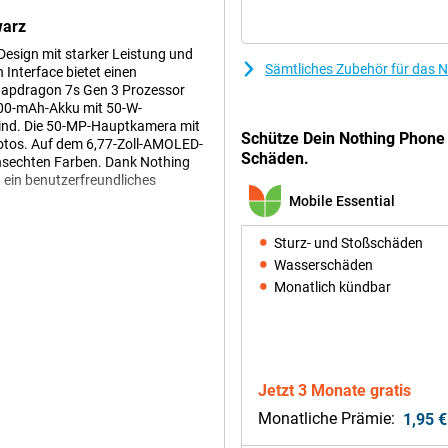
warz
Design mit starker Leistung und
Sämtliches Zubehör für das 
 Interface bietet einen
Snapdragon 7s Gen 3 Prozessor
000-mAh-Akku mit 50-W-
 sind. Die 50-MP-Hauptkamera mit
Schütze Dein Nothing Phone
Fotos. Auf dem 6,77-Zoll-AMOLED-
Schäden.
bensechten Farben. Dank Nothing
t ein benutzerfreundliches
Mobile Essential
Sturz- und Stoßschäden
it dem Sie tolle Fotos machen
Wasserschäden
achen, die auch bei schlechten
Monatlich kündbar
tiv bietet einen 2-fachen optischen
aufnahmen machen können.
objektiv mit einem Blickwinkel
 scharf aufzunehmen.
einsam mit Google entwickelt
Jetzt 3 Monate gratis
ich können Sie mit dem Nothing
elefon über eine 32-MP-Selfie-
Monatliche Prämie:
1,95 €