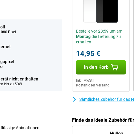
oll
Bestelle vor 23:59 um am
080 Pixel
Montag
die Lieferung zu
erhalten
ternet
14,95 €
gapixel
In den Korb
eo
erät nicht enthalten
Inkl. MwSt
|
en bis zu 50W
Kostenloser Versand
Sämtliches Zubehör für das 
Finde das ideale Zubehör fü
d flüssige Animationen
Hüllen