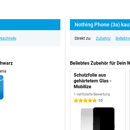
Nothing Phone (3a) kau
 Nachteile
Direkt zu:
Zubehör
Beliebt
chwarz
Beliebtes Zubehör für Dein
ena
Schutzfolie aus
gehärtetem Glas -
Mobilize
1 verifizierte Bewertung
10
5 Sterne