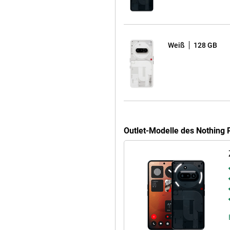
iven, KI-gesteuerten Hub, mit dem
peichern und wiederfinden
eräts können Sie Inhalte schnell
nte Funktion erkennt und
Weiß
128 GB
 sodass Sie nie wieder wichtige
 können Sie außerdem ganz einfach
etzen.
t man dem Phone auch an (3a). So
 mittleren Rahmen, 100 %
ten Stahl in den internen
Outlet-Modelle des Nothing
toffteile aus nachhaltig
tikfrei und besteht zu 60 % aus
ch also für ein Gerät, das nicht
ont.
apdragon 7s Gen 3 Chipsatz
digkeit von bis zu 2,5 GHz. Damit
e laufen flüssig. Dank der Hexagon
e für eine schnellere