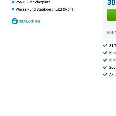
30
256 GB Speicherplatz
Wasser- und Staubgeschützt (IP64)
SIM-Lock frei
Inkl.
31 
Kund
Kund
2006
Akti