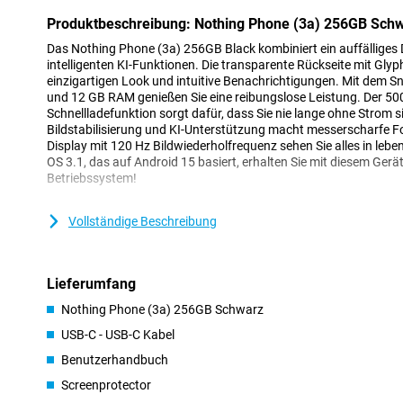
Produktbeschreibung: Nothing Phone (3a) 256GB Sch
Das Nothing Phone (3a) 256GB Black kombiniert ein auffälliges 
intelligenten KI-Funktionen. Die transparente Rückseite mit Glyph
einzigartigen Look und intuitive Benachrichtigungen. Mit dem 
und 12 GB RAM genießen Sie eine reibungslose Leistung. Der 5
Schnellladefunktion sorgt dafür, dass Sie nie lange ohne Strom
Bildstabilisierung und KI-Unterstützung macht messerscharfe 
Display mit 120 Hz Bildwiederholfrequenz sehen Sie alles in le
OS 3.1, das auf Android 15 basiert, erhalten Sie mit diesem Gerä
Betriebssystem!
Kamera
Vollständige Beschreibung
Das Nothing Phone (3a) verfügt über ein gutes Kamerasystem, m
können. Mit der 50-MP-Hauptkamera können Sie schöne Fotos m
Lichtverhältnissen klar und detailliert sind. Das 50-MP-Teleobjek
Lieferumfang
Zoom und einen bis zu 30-fachen Ultrazoom, mit dem Sie Nah
Darüber hinaus verfügt das Handy über ein 8-MP-Ultraweitwinkel
Nothing Phone (3a) 256GB Schwarz
von 120°, um weite Landschaften und Gruppenfotos gestochen
USB-C - USB-C Kabel
Die TrueLens Engine 3.0 und die Ultra XDR-Technologie, die gem
wurden, sorgen für besseres HDR und natürliche Farben. Natürl
Benutzerhandbuch
Phone (3a) auch wunderschöne Selfies machen. So verfügt das T
Screenprotector
Kamera, mit der Sie beim Facetiming gut zu sehen sind.