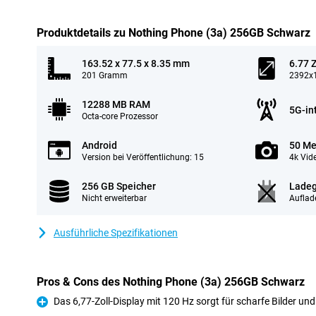
Produktdetails zu Nothing Phone (3a) 256GB Schwarz
163.52 x 77.5 x 8.35 mm
6.77 Z
201 Gramm
2392x1
12288 MB RAM
5G-in
Octa-core Prozessor
Android
50 Me
Version bei Veröffentlichung: 15
4k Vid
256 GB Speicher
Ladeg
Nicht erweiterbar
Auflad
Ausführliche Spezifikationen
Pros & Cons des Nothing Phone (3a) 256GB Schwarz
Das 6,77-Zoll-Display mit 120 Hz sorgt für scharfe Bilder un
Pro