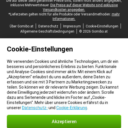
Juristische Fußzeile
Die auf dieser Seite genannten Preise sind, sofern nicht anders angegeben,
inklusive Mehrwertsteuer.
Die Preise auf dieser Website sind exklusive
Versandkosten angegeben.
*Lieferzeiten gelten nicht für alle Produkte oder Versandmethoden:
mehr
Informationen.
Über Gomibo.at
Datenschutz
Impressum
Cookie-Einstellungen
Allgemeine Geschäftsbedingungen
© 2026 Gomibo.at
Cookie-Einstellungen
Wir verwenden Cookies und ähnliche Technologien, um dir ein
besseres und persönlicheres Erlebnis zu bieten. Funktionale
und Analyse-Cookies sind immer aktiv. Mit einem Klick auf
„Akzeptieren“ erlaubst du uns außerdem, deine Daten zu
erfassen und sie mit 3 Partnern zu Marketingzwecken zu
teilen. So können wir dir relevante Werbung zeigen. Du kannst
deine Einwilligung jederzeit widerrufen oder ändern. Scrolle
dazu ans Seitenende und klicke im Footer auf „Cookie-
Einstellungen“. Mehr über unsere Cookies erfährst du in
unserer
Datenschutz-
und
Cookie-Erklärung
.
Akzeptieren