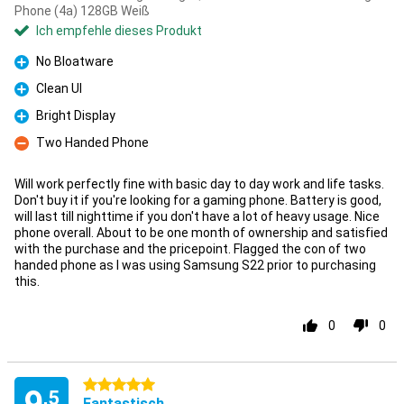
Phone (4a) 128GB Weiß
Ich empfehle dieses Produkt
No Bloatware
Pro
Clean UI
Pro
Bright Display
Pro
Two Handed Phone
Kontra
Will work perfectly fine with basic day to day work and life tasks.
Don't buy it if you're looking for a gaming phone. Battery is good,
will last till nighttime if you don't have a lot of heavy usage. Nice
phone overall. About to be one month of ownership and satisfied
with the purchase and the pricepoint. Flagged the con of two
handed phone as I was using Samsung S22 prior to purchasing
this.
0
0
5 Sterne
,5
Fantastisch