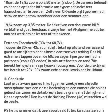
18cm: de ​13,8x zoom op 2,50 meter (indoor): De camera behoudt
voldoende optische informatie om typemachineletters
haarscherp af te beelden. Zelfs een QR-code blijft geometrisch
strak en met gemak scanbaar door een scanner-app.
​19,6x zoom op 3,85 meter: De tekst van een document blijft
verbluffend goed leesbaar, al zie je hier het AI-algoritme subtiel
aan het werk om de letters af te bakenen.
​Extreem Zoombereik (30x tot 68,7x):
Tussen de 30x en 43x zoom blijft tekst op afstand verrassend
goed te ontcijferen door slimme contrastversterking. Pas bij
extreme stappen boven de 60x vervagen fijne geometrische
patronen (zoals QR-codes) in ruis-artefacten, en rond 70x
bereikt het systeem zijn fysieke focusgrens. Voor de praktijk is
het bereik tot 20x–30x zoom echter indrukwekkend bruikbaar.
🎯 Conclusie
​Laat je de zware games links liggen en zoek je een stijlvolle
smartphone met een vlotte bediening en een camera die op het
gebied van zoom en detailprestaties de grens met de high-end
klasse opzoekt? Dan levert de Nothing Phone (4a) misschien wel
de beste.
PS het is jammer dat ik geen voorbeeld foto's kan plaatsen om