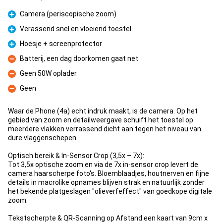
Camera (periscopische zoom)
Pro
Verassend snel en vloeiend toestel
Pro
Hoesje + screenprotector
Pro
Batterij, een dag doorkomen gaat net
Kontra
Geen 50W oplader
Kontra
Geen
Kontra
Waar de Phone (4a) echt indruk maakt, is de camera. Op het
gebied van zoom en detailweergave schuift het toestel op
meerdere vlakken verrassend dicht aan tegen het niveau van
dure vlaggenschepen.
​Optisch bereik & In-Sensor Crop (3,5x – 7x):
Tot 3,5x optische zoom en via de 7x in-sensor crop levert de
camera haarscherpe foto's. Bloemblaadjes, houtnerven en fijne
details in macrolike opnames blijven strak en natuurlijk zonder
het bekende platgeslagen "olieverfeffect" van goedkope digitale
zoom.
​Tekstscherpte & QR-Scanning op Afstand een kaart van 9cm x