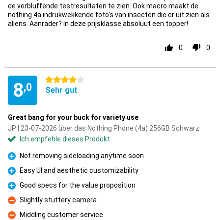
de verbluffende testresultaten te zien. Ook macro maakt de
nothing 4a indrukwekkende foto's van insecten die er uit zien als
aliens. Aanrader? In deze prijsklasse absoluut een topper!
0
0
4 Sterne
8
,0
Sehr gut
Great bang for your buck for variety use
JP | 23-07-2026 über das Nothing Phone (4a) 256GB Schwarz
Ich empfehle dieses Produkt
Not removing sideloading anytime soon
Pro
Easy UI and aesthetic customizability
Pro
Good specs for the value proposition
Pro
Slightly stuttery camera
Kontra
Middling customer service