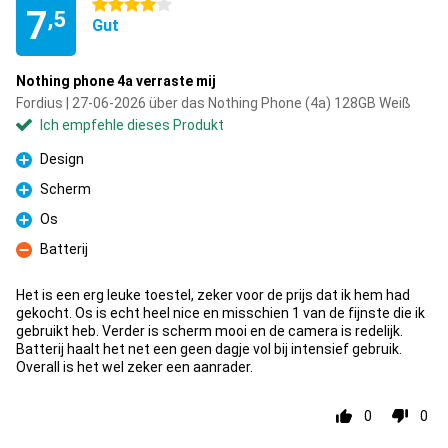
4 Sterne
7
,5
Gut
Nothing phone 4a verraste mij
Fordius | 27-06-2026 über das Nothing Phone (4a) 128GB Weiß
Ich empfehle dieses Produkt
Design
Pro
Scherm
Pro
Os
Pro
Batterij
Kontra
Het is een erg leuke toestel, zeker voor de prijs dat ik hem had
gekocht. Os is echt heel nice en misschien 1 van de fijnste die ik
gebruikt heb. Verder is scherm mooi en de camera is redelijk.
Batterij haalt het net een geen dagje vol bij intensief gebruik.
Overall is het wel zeker een aanrader.
0
0