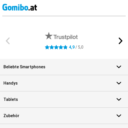
S
Externe Shopbewertungen
4,9
/ 5,0
4.9 Sterne
Beliebte Smartphones
Handys
Tablets
Zubehör