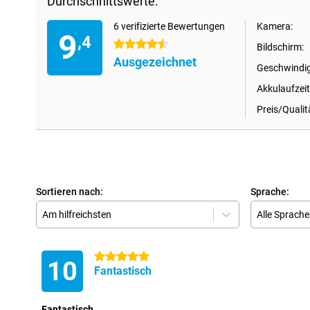
Durchschnittswerte:
6 verifizierte Bewertungen
Kamera:
9
,4
4.5 Sterne
Bildschirm:
Ausgezeichnet
Geschwindig
Akkulaufzeit
Preis/Qualit
Sortieren nach:
Sprache:
Am hilfreichsten
Alle Sprach
5 Sterne
10
Fantastisch
Fantastisch