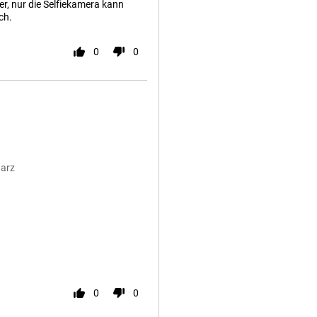
r, nur die Selfiekamera kann
ch.
0
0
warz
0
0