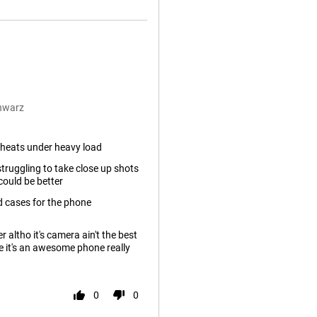
chwarz
heats under heavy load
truggling to take close up shots
ould be better
d cases for the phone
 altho it's camera ain't the best
ce it's an awesome phone really
0
0