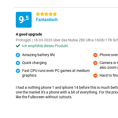
5 Sterne
9
,5
Fantastisch
A good upgrade
Protogen | 18-03-2026 über das Nubia Z80 Ultra 16GB/1TB S
Ich empfehle dieses Produkt
Amazing battery life
Phone over
Pro
Kontra
Quick charging
Camera is s
Pro
also zoom c
Kontra
Fast CPU runs even PC games at medium
graphics
Hard to fin
Pro
Kontra
I had a nothing phone 1 and iphone 14 before this is much better
one the market it's a phone with a bit of everything. For the pri
like the Fullscreen without cutouts.