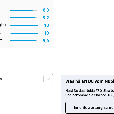
8,3
9,2
10
keit:
10
:
9,6
ät:
en
Was hältst Du vom Nubi
Hast Du das Nubia Z80 Ultra b
und bekomme die Chance,
100
Eine Bewertung schre