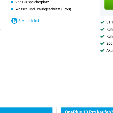
256 GB Speicherplatz
Wasser- und Staubgeschützt (IP68)
SIM-Lock frei
31 
Kund
Kund
2006
Akti
OnePlus 10 Pro kaufen?