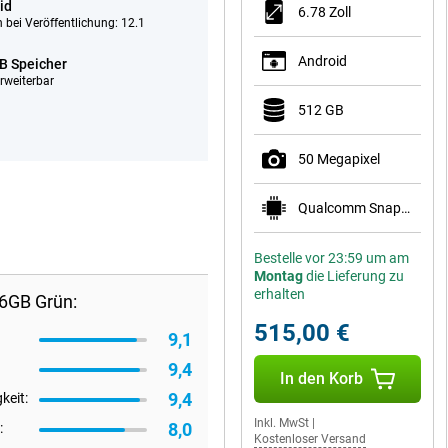
id
6.78 Zoll
 bei Veröffentlichung: 12.1
Android
B Speicher
rweiterbar
512 GB
50 Megapixel
Qualcomm Snapdragon 8s Gen 4 Mobile Platform
Bestelle vor 23:59 um am
Montag
die Lieferung zu
erhalten
56GB Grün:
515,00 €
9,1
9,4
In den Korb
9,4
keit:
Inkl. MwSt
|
8,0
:
Kostenloser Versand