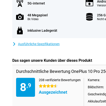
Andro
5G-internet
Version
48 Megapixel
256 G
8k Video
Nicht e
Inklusive Ladegerät
Ausführliche Spezifikationen
Das sagen unsere Kunden über dieses Produkt
Durchschnittliche Bewertung OnePlus 10 Pro 2
208 verifizierte Bewertungen
Kamera:
8
,9
4.5 Sterne
Bildschirm:
Ausgezeichnet
Geschwindig
Akkulaufzeit