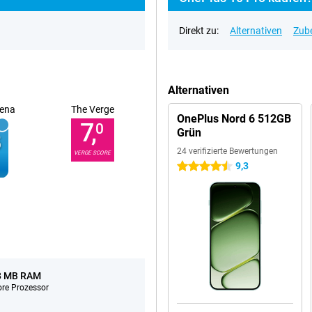
Direkt zu:
Alternativen
Zub
Alternativen
ena
The Verge
OnePlus Nord 6 512GB
7,
0
Grün
24 verifizierte Bewertungen
VERGE SCORE
9,3
4.5 Sterne
8 MB RAM
ore Prozessor