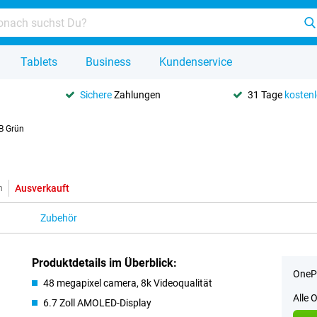
Tablets
Business
Kundenservice
Sichere
Zahlungen
31 Tage
kosten
B Grün
Ausverkauft
n
Zubehör
Produktdetails im Überblick:
OnePl
48 megapixel camera, 8k Videoqualität
Alle 
6.7 Zoll AMOLED-Display