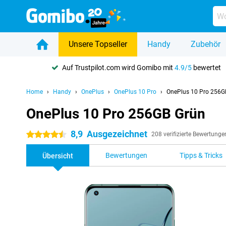
Unsere Topseller
Handy
Zubehör
Auf Trustpilot.com wird Gomibo mit
4.9/5
bewertet
Home
Handy
OnePlus
OnePlus 10 Pro
OnePlus 10 Pro 256G
OnePlus 10 Pro 256GB Grün
8,9
Ausgezeichnet
4.5 Sterne
208 verifizierte Bewertunge
Bewertungen
Tipps & Tricks
Übersicht