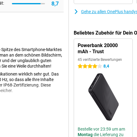
8,7
ät:
Gehe zu allen OnePlus handy
Beliebtes Zubehör für Dein
Powerbank 20000
ie Spitze des Smartphone-Marktes
mAh - Trust
t man an dem schönen Bildschirm,
45 verifizierte Bewertungen
 und der unglaublich guten
Sie eine Weile durchhalten!
8,4
4 Sterne
ikationen wirklich sehr gut. Das
Hz, so dass alle Ihre Inhalte
 IP68-Zertifizierung. Diese
eicher.
ederholfrequenz von 120 Hz. Das
iert. Dadurch werden die Bilder
me und Serien auf Ihrem Handy
Ihrem Handy spielen, ist ein
Bestelle vor 23:59 um am
et ein glattes Bild und einen
Montag
die Lieferung zu