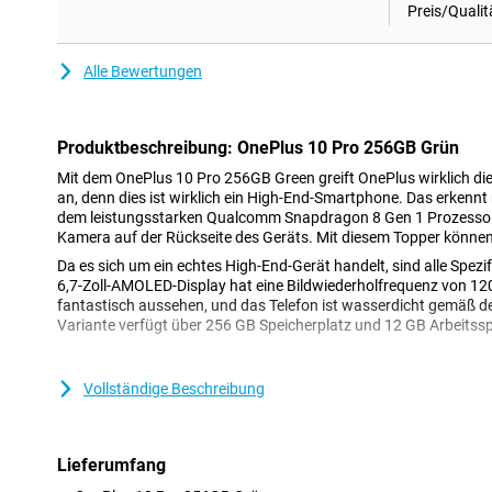
Preis/Qualit
Alle Bewertungen
Produktbeschreibung: OnePlus 10 Pro 256GB Grün
Mit dem OnePlus 10 Pro 256GB Green greift OnePlus wirklich d
an, denn dies ist wirklich ein High-End-Smartphone. Das erkenn
dem leistungsstarken Qualcomm Snapdragon 8 Gen 1 Prozessor
Kamera auf der Rückseite des Geräts. Mit diesem Topper können 
Da es sich um ein echtes High-End-Gerät handelt, sind alle Spezif
6,7-Zoll-AMOLED-Display hat eine Bildwiederholfrequenz von 120 
fantastisch aussehen, und das Telefon ist wasserdicht gemäß der
Variante verfügt über 256 GB Speicherplatz und 12 GB Arbeitssp
Makellose Bilder
Vollständige Beschreibung
Der Bildschirm des OnePlus 10 Pro 256GB Green hat eine Bildwi
bedeutet, dass sich der Bildschirm 120 Mal pro Sekunde aktualis
sehr scharf und flüssig - ideal, wenn Sie Spiele spielen oder Fil
ansehen möchten. Wenn Sie viele Videos ansehen oder Spiele auf 
Lieferumfang
AMOLED-Bildschirm empfehlenswert. Diese Art von Bildschirm biet