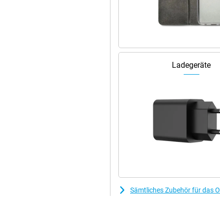
-Sensor mit einer Auflösung von
hat eine Kamera auf der
e oder Selfies verwenden. Wenn Sie
s Richtige für Sie. Auf diese Weise
 SIM-Karte in einem Telefon
Ladegeräte
 Websites blitzschnell an.
für, dass Ihr Smartphone alles
 Apps und Websites geladen sind.
Sämtliches Zubehör für das 