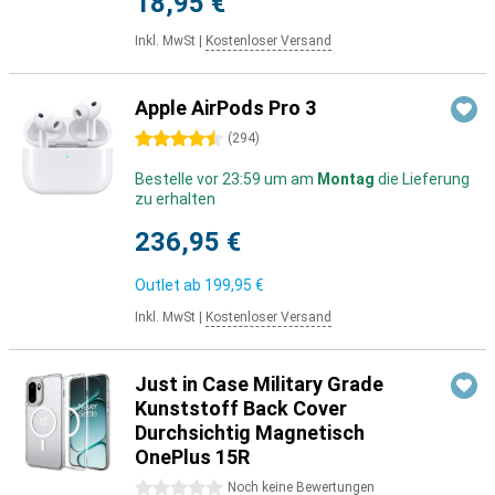
18,95 €
Inkl. MwSt
|
Kostenloser Versand
Apple AirPods Pro 3
4.5 Sterne
(
294
)
Bestelle vor 23:59 um am
Montag
die Lieferung
zu erhalten
236,95 €
Outlet ab
199,95 €
Inkl. MwSt
|
Kostenloser Versand
Just in Case Military Grade
Kunststoff Back Cover
Durchsichtig Magnetisch
OnePlus 15R
0 Sterne
Noch keine Bewertungen