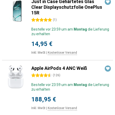
Just in Case Gehärtetes Glas
Clear Displayschutzfolie OnePlus
15R
5 Sterne
(
1
)
Bestelle vor 23:59 um am
Montag
die Lieferung
zu erhalten
14,95 €
Inkl. MwSt
|
Kostenloser Versand
Apple AirPods 4 ANC Weiß
4.5 Sterne
(
126
)
Bestelle vor 23:59 um am
Montag
die Lieferung
zu erhalten
188,95 €
Inkl. MwSt
|
Kostenloser Versand