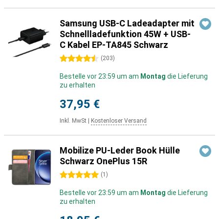
Samsung USB-C Ladeadapter mit
Schnellladefunktion 45W + USB-
C Kabel EP-TA845 Schwarz
4.5 Sterne
(
203
)
Bestelle vor 23:59 um am
Montag
die Lieferung
zu erhalten
37,95 €
Inkl. MwSt
|
Kostenloser Versand
Mobilize PU-Leder Book Hülle
Schwarz OnePlus 15R
5 Sterne
(
1
)
Bestelle vor 23:59 um am
Montag
die Lieferung
zu erhalten