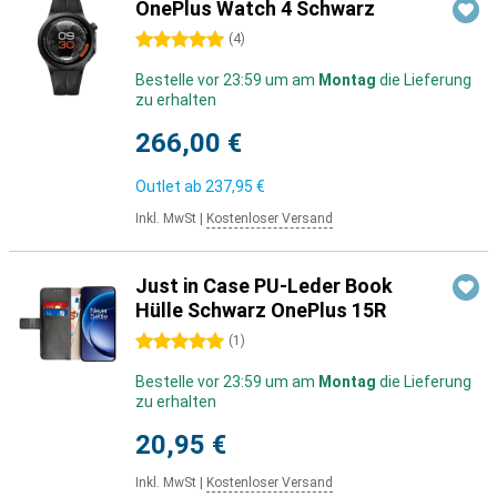
OnePlus Watch 4 Schwarz
5 Sterne
(
4
)
Bestelle vor 23:59 um am
Montag
die Lieferung
zu erhalten
266,00 €
Outlet ab
237,95 €
Inkl. MwSt
|
Kostenloser Versand
Just in Case PU-Leder Book
Hülle Schwarz OnePlus 15R
5 Sterne
(
1
)
Bestelle vor 23:59 um am
Montag
die Lieferung
zu erhalten
20,95 €
Inkl. MwSt
|
Kostenloser Versand