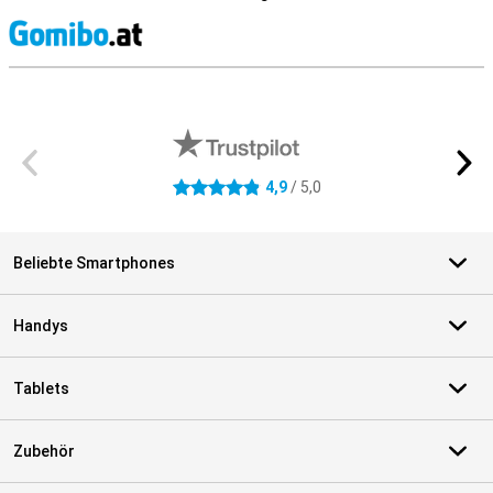
S
Externe Shopbewertungen
4,9
/ 5,0
4.9 Sterne
Beliebte Smartphones
Handys
Tablets
Zubehör