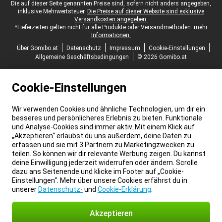
Juristische Fußzeile
Die auf dieser Seite genannten Preise sind, sofern nicht anders angegeben,
inklusive Mehrwertsteuer.
Die Preise auf dieser Website sind exklusive
Versandkosten angegeben.
*Lieferzeiten gelten nicht für alle Produkte oder Versandmethoden:
mehr
Informationen.
Über Gomibo.at
Datenschutz
Impressum
Cookie-Einstellungen
Allgemeine Geschäftsbedingungen
© 2026 Gomibo.at
Cookie-Einstellungen
Wir verwenden Cookies und ähnliche Technologien, um dir ein
besseres und persönlicheres Erlebnis zu bieten. Funktionale
und Analyse-Cookies sind immer aktiv. Mit einem Klick auf
„Akzeptieren“ erlaubst du uns außerdem, deine Daten zu
erfassen und sie mit 3 Partnern zu Marketingzwecken zu
teilen. So können wir dir relevante Werbung zeigen. Du kannst
deine Einwilligung jederzeit widerrufen oder ändern. Scrolle
dazu ans Seitenende und klicke im Footer auf „Cookie-
Einstellungen“. Mehr über unsere Cookies erfährst du in
unserer
Datenschutz-
und
Cookie-Erklärung
.
Akzeptieren