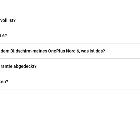
oll ist?
d 6?
f dem Bildschirm meines OnePlus Nord 6, was ist das?
arantie abgedeckt?
ten?