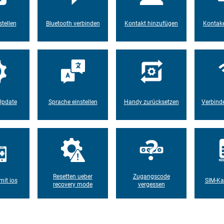
tellen
Bluetooth verbinden
Kontakt hinzufügen
Kontake
Update
Sprache einstellen
Handy zurücksetzen
Verbind
Resetten ueber
Zugangscode
it ios
SIM-Ka
recovery mode
vergessen