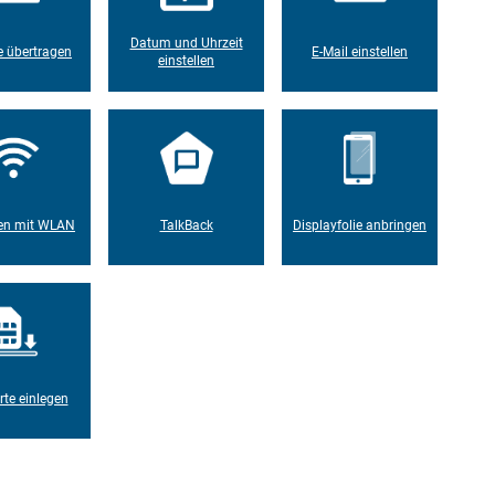
Datum und Uhrzeit
 übertragen
E-Mail einstellen
einstellen
en mit WLAN
TalkBack
Displayfolie anbringen
rte einlegen