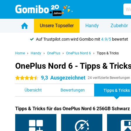
Unsere Topseller
Handy
Zubehör
Auf Trustpilot.com wird Gomibo mit
4.9/5
bewertet
Home
Handy
OnePlus
OnePlus Nord 6
Tipps & Tricks
OnePlus Nord 6 - Tipps & Trick
9,3
Ausgezeichnet
4.5 Sterne
24 verifizierte Bewertungen
Übersicht
Bewertungen
Tipps & Tricks
Tipps & Tricks für das OnePlus Nord 6 256GB Schwarz