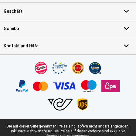
Geschäft
Gomibo
Kontakt und Hilfe
Zertifikate, Zahlungsmittel, Lieferdienstpartner
Juristische Fußzeile
Die auf dieser Seite genannten Preise sind, sofern nicht anders angegeben,
inklusive Mehrwertsteuer.
Die Preise auf dieser Website sind exklusive