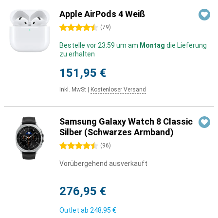
Apple AirPods 4 Weiß
4.5 Sterne
(
79
)
Bestelle vor 23:59 um am
Montag
die Lieferung
zu erhalten
151,95 €
Inkl. MwSt
|
Kostenloser Versand
Samsung Galaxy Watch 8 Classic
Silber (Schwarzes Armband)
4.5 Sterne
(
96
)
Vorübergehend ausverkauft
276,95 €
Outlet ab
248,95 €