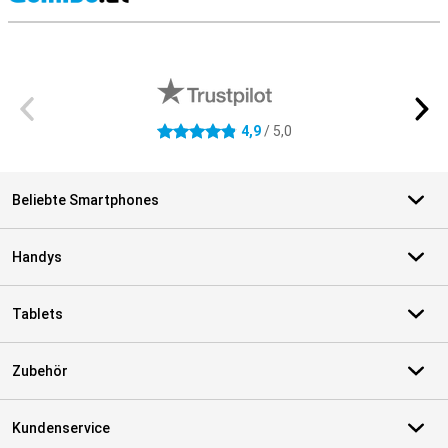
S
Externe Shopbewertungen
4,9
/ 5,0
4.9 Sterne
Beliebte Smartphones
Handys
Tablets
Zubehör
Kundenservice