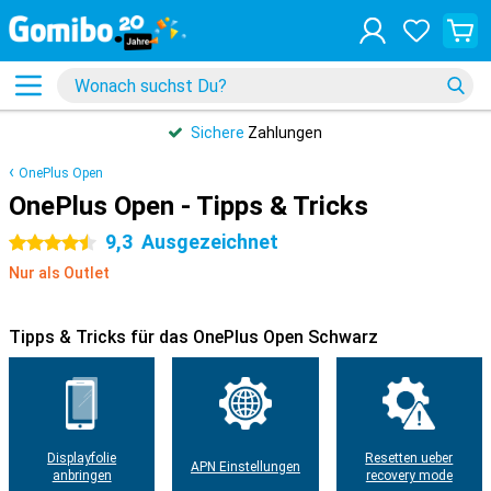
Sichere
Zahlungen
OnePlus Open
OnePlus Open - Tipps & Tricks
9,3
Ausgezeichnet
4.5 Sterne
Nur als Outlet
Tipps & Tricks für das OnePlus Open Schwarz
Displayfolie
Resetten ueber
APN Einstellungen
anbringen
recovery mode