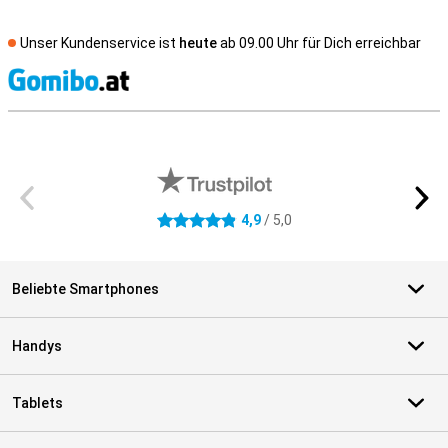
Unser Kundenservice ist
heute
ab 09.00 Uhr für Dich erreichbar
S
Externe Shopbewertungen
4,9
/ 5,0
4.9 Sterne
Beliebte Smartphones
Handys
Tablets