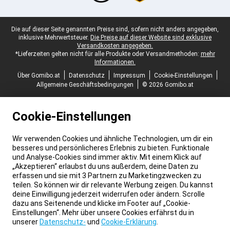
Juristische Fußzeile
Die auf dieser Seite genannten Preise sind, sofern nicht anders angegeben,
inklusive Mehrwertsteuer.
Die Preise auf dieser Website sind exklusive
Versandkosten angegeben.
*Lieferzeiten gelten nicht für alle Produkte oder Versandmethoden:
mehr
Informationen.
Über Gomibo.at
Datenschutz
Impressum
Cookie-Einstellungen
Allgemeine Geschäftsbedingungen
© 2026 Gomibo.at
Cookie-Einstellungen
Wir verwenden Cookies und ähnliche Technologien, um dir ein
besseres und persönlicheres Erlebnis zu bieten. Funktionale
und Analyse-Cookies sind immer aktiv. Mit einem Klick auf
„Akzeptieren“ erlaubst du uns außerdem, deine Daten zu
erfassen und sie mit 3 Partnern zu Marketingzwecken zu
teilen. So können wir dir relevante Werbung zeigen. Du kannst
deine Einwilligung jederzeit widerrufen oder ändern. Scrolle
dazu ans Seitenende und klicke im Footer auf „Cookie-
Einstellungen“. Mehr über unsere Cookies erfährst du in
unserer
Datenschutz-
und
Cookie-Erklärung
.