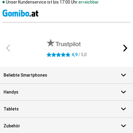
Unser Kundenservice ist bis 17.00 Uhr
erreichbar
S
Externe Shopbewertungen
4,9
/ 5,0
4.9 Sterne
Beliebte Smartphones
Handys
Tablets
Zubehör