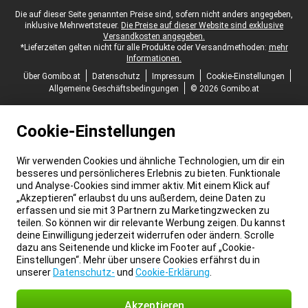
Juristische Fußzeile
Die auf dieser Seite genannten Preise sind, sofern nicht anders angegeben,
inklusive Mehrwertsteuer.
Die Preise auf dieser Website sind exklusive
Versandkosten angegeben.
*Lieferzeiten gelten nicht für alle Produkte oder Versandmethoden:
mehr
Informationen.
Über Gomibo.at
Datenschutz
Impressum
Cookie-Einstellungen
Allgemeine Geschäftsbedingungen
© 2026 Gomibo.at
Cookie-Einstellungen
Wir verwenden Cookies und ähnliche Technologien, um dir ein
besseres und persönlicheres Erlebnis zu bieten. Funktionale
und Analyse-Cookies sind immer aktiv. Mit einem Klick auf
„Akzeptieren“ erlaubst du uns außerdem, deine Daten zu
erfassen und sie mit 3 Partnern zu Marketingzwecken zu
teilen. So können wir dir relevante Werbung zeigen. Du kannst
deine Einwilligung jederzeit widerrufen oder ändern. Scrolle
dazu ans Seitenende und klicke im Footer auf „Cookie-
Einstellungen“. Mehr über unsere Cookies erfährst du in
unserer
Datenschutz-
und
Cookie-Erklärung
.
Akzeptieren