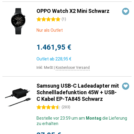
OPPO Watch X2 Mini Schwarz
5 Sterne
(
1
)
Nur als Outlet
1.461,95 €
Outlet ab
228,95 €
Inkl. MwSt
|
Kostenloser Versand
Samsung USB-C Ladeadapter mit
Schnellladefunktion 45W + USB-
C Kabel EP-TA845 Schwarz
4.5 Sterne
(
203
)
Bestelle vor 23:59 um am
Montag
die Lieferung
zu erhalten