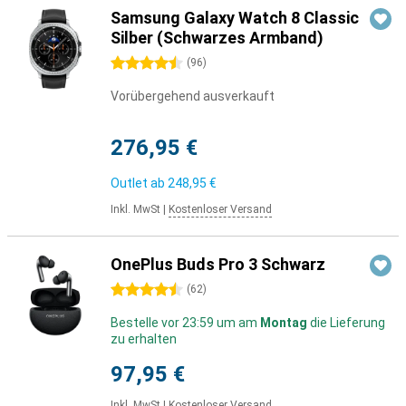
Samsung Galaxy Watch 8 Classic
Silber (Schwarzes Armband)
4.5 Sterne
(
96
)
Vorübergehend ausverkauft
276,95 €
Outlet ab
248,95 €
Inkl. MwSt
|
Kostenloser Versand
OnePlus Buds Pro 3 Schwarz
4.5 Sterne
(
62
)
Bestelle vor 23:59 um am
Montag
die Lieferung
zu erhalten
97,95 €
Inkl. MwSt
|
Kostenloser Versand