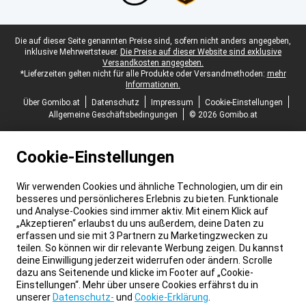
Juristische Fußzeile
Die auf dieser Seite genannten Preise sind, sofern nicht anders angegeben,
inklusive Mehrwertsteuer.
Die Preise auf dieser Website sind exklusive
Versandkosten angegeben.
*Lieferzeiten gelten nicht für alle Produkte oder Versandmethoden:
mehr
Informationen.
Über Gomibo.at
Datenschutz
Impressum
Cookie-Einstellungen
Allgemeine Geschäftsbedingungen
© 2026 Gomibo.at
Cookie-Einstellungen
Wir verwenden Cookies und ähnliche Technologien, um dir ein
besseres und persönlicheres Erlebnis zu bieten. Funktionale
und Analyse-Cookies sind immer aktiv. Mit einem Klick auf
„Akzeptieren“ erlaubst du uns außerdem, deine Daten zu
erfassen und sie mit 3 Partnern zu Marketingzwecken zu
teilen. So können wir dir relevante Werbung zeigen. Du kannst
deine Einwilligung jederzeit widerrufen oder ändern. Scrolle
dazu ans Seitenende und klicke im Footer auf „Cookie-
Einstellungen“. Mehr über unsere Cookies erfährst du in
unserer
Datenschutz-
und
Cookie-Erklärung
.