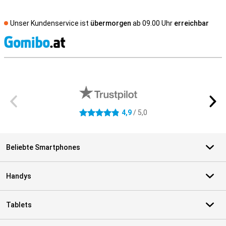
Unser Kundenservice ist
übermorgen
ab 09.00 Uhr
erreichbar
S
Externe Shopbewertungen
4,9
/ 5,0
4.9 Sterne
Beliebte Smartphones
Handys
Tablets