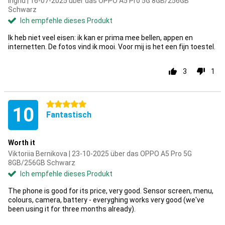
Ingrid | 16-07-2025 über das OPPO A5 Pro 5G 8GB/256GB
Schwarz
Ich empfehle dieses Produkt
Ik heb niet veel eisen: ik kan er prima mee bellen, appen en
internetten. De fotos vind ik mooi. Voor mij is het een fijn toestel.
3
1
5 Sterne
10
Fantastisch
Worth it
Viktoriia Bernikova | 23-10-2025 über das OPPO A5 Pro 5G
8GB/256GB Schwarz
Ich empfehle dieses Produkt
The phone is good for its price, very good. Sensor screen, menu,
colours, camera, battery - everyghing works very good (we've
been using it for three months already).