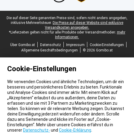
Juristische Fußzeile
Die auf dieser Seite genannten Preise sind, sofern nicht anders angegeben,
inklusive Mehrwertsteuer.
Die Preise auf dieser Website sind exklusive
Versandkosten angegeben.
*Lieferzeiten gelten nicht für alle Produkte oder Versandmethoden:
mehr
Informationen.
Über Gomibo.at
Datenschutz
Impressum
Cookie-Einstellungen
Allgemeine Geschäftsbedingungen
© 2026 Gomibo.at
Cookie-Einstellungen
Wir verwenden Cookies und ähnliche Technologien, um dir ein
besseres und persönlicheres Erlebnis zu bieten. Funktionale
und Analyse-Cookies sind immer aktiv. Mit einem Klick auf
„Akzeptieren“ erlaubst du uns außerdem, deine Daten zu
erfassen und sie mit 3 Partnern zu Marketingzwecken zu
teilen. So können wir dir relevante Werbung zeigen. Du kannst
deine Einwilligung jederzeit widerrufen oder ändern. Scrolle
dazu ans Seitenende und klicke im Footer auf „Cookie-
Einstellungen“. Mehr über unsere Cookies erfährst du in
unserer
Datenschutz-
und
Cookie-Erklärung
.