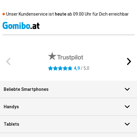
Unser Kundenservice ist
heute
ab 09.00 Uhr für Dich erreichbar
S
Externe Shopbewertungen
4,9
/ 5,0
4.9 Sterne
Beliebte Smartphones
Handys
Tablets