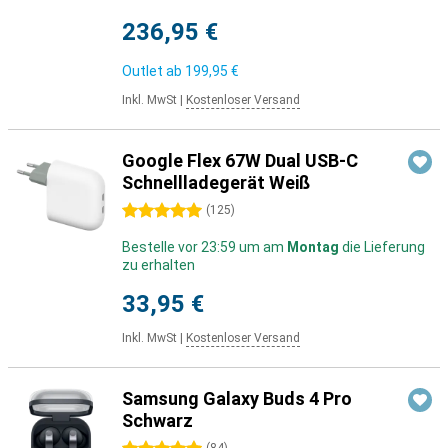
236,95 €
Outlet ab
199,95 €
Inkl. MwSt
|
Kostenloser Versand
Google Flex 67W Dual USB-C
Schnellladegerät Weiß
5 Sterne
(
125
)
Bestelle vor 23:59 um am
Montag
die Lieferung
zu erhalten
33,95 €
Inkl. MwSt
|
Kostenloser Versand
Samsung Galaxy Buds 4 Pro
Schwarz