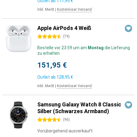
Outlet ab
177,95 €
Inkl. MwSt
|
Kostenloser Versand
Apple AirPods 4 Weiß
4.5 Sterne
(
79
)
Bestelle vor 23:59 um am
Montag
die Lieferung
zu erhalten
151,95 €
Outlet ab
128,95 €
Inkl. MwSt
|
Kostenloser Versand
Samsung Galaxy Watch 8 Classic
Silber (Schwarzes Armband)
4.5 Sterne
(
96
)
Vorübergehend ausverkauft