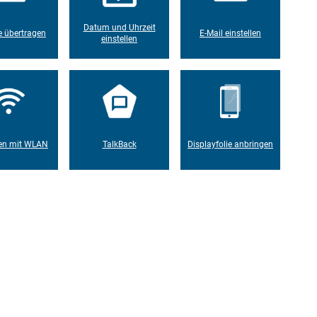
Datum und Uhrzeit
 übertragen
E-Mail einstellen
einstellen
en mit WLAN
TalkBack
Displayfolie anbringen