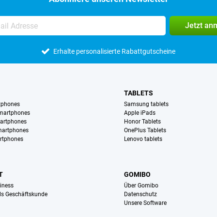
Jetzt an
Erhalte personalisierte Rabattgutscheine
TABLETS
tphones
Samsung tablets
martphones
Apple iPads
artphones
Honor Tablets
martphones
OnePlus Tablets
rtphones
Lenovo tablets
T
GOMIBO
iness
Über Gomibo
ls Geschäftskunde
Datenschutz
Unsere Software