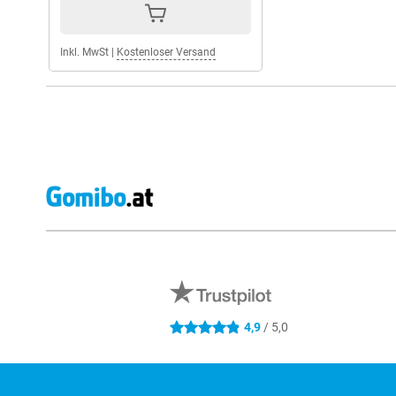
Inkl. MwSt
|
Kostenloser Versand
Externe Shopbewertungen
4,9
/ 5,0
4.9 Sterne