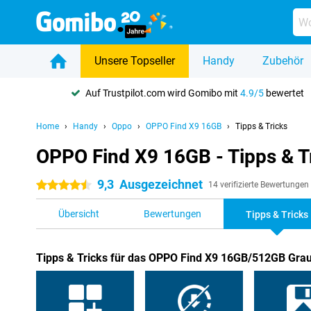
Unsere Topseller
Handy
Zubehör
Auf Trustpilot.com wird Gomibo mit
4.9/5
bewertet
Home
Handy
Oppo
OPPO Find X9 16GB
Tipps & Tricks
OPPO Find X9 16GB - Tipps & T
9,3
Ausgezeichnet
4.5 Sterne
14 verifizierte Bewertungen
Übersicht
Bewertungen
Tipps & Tricks
Tipps & Tricks für das OPPO Find X9 16GB/512GB Gra