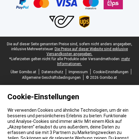
Juristische Fußzeile
Die auf dieser Seite genannten Preise sind, sofern nicht anders angegeben,
inklusive Mehrwertsteuer.
Die Preise auf dieser Website sind exklusive
Versandkosten angegeben.
*Lieferzeiten gelten nicht für alle Produkte oder Versandmethoden:
mehr
Informationen.
Über Gomibo.at
Datenschutz
Impressum
Cookie-Einstellungen
Allgemeine Geschäftsbedingungen
© 2026 Gomibo.at
Cookie-Einstellungen
Wir verwenden Cookies und ähnliche Technologien, um dir ein
besseres und persönlicheres Erlebnis zu bieten. Funktionale
und Analyse-Cookies sind immer aktiv. Mit einem Klick auf
„Akzeptieren“ erlaubst du uns außerdem, deine Daten zu
erfassen und sie mit 3 Partnern zu Marketingzwecken zu
teilen. So können wir dir relevante Werbung zeigen. Du kannst