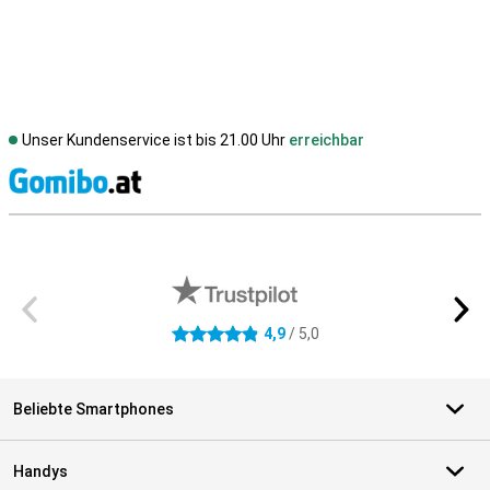
Unser Kundenservice ist bis 21.00 Uhr
erreichbar
S
Externe Shopbewertungen
4,9
/ 5,0
4.9 Sterne
Beliebte Smartphones
Handys