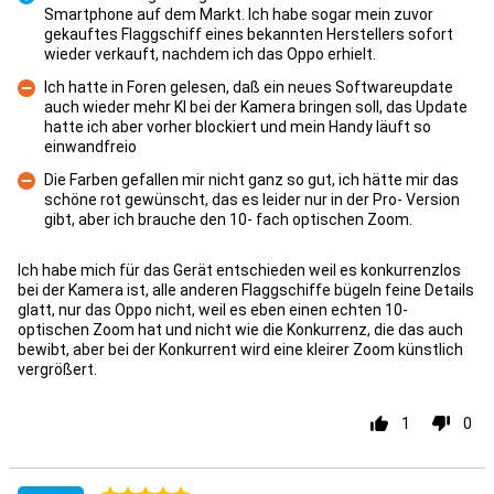
Smartphone auf dem Markt. Ich habe sogar mein zuvor
gekauftes Flaggschiff eines bekannten Herstellers sofort
Pro
wieder verkauft, nachdem ich das Oppo erhielt.
Ich hatte in Foren gelesen, daß ein neues Softwareupdate
auch wieder mehr KI bei der Kamera bringen soll, das Update
hatte ich aber vorher blockiert und mein Handy läuft so
Kontra
einwandfreio
Die Farben gefallen mir nicht ganz so gut, ich hätte mir das
schöne rot gewünscht, das es leider nur in der Pro- Version
Kontra
gibt, aber ich brauche den 10- fach optischen Zoom.
Ich habe mich für das Gerät entschieden weil es konkurrenzlos
bei der Kamera ist, alle anderen Flaggschiffe bügeln feine Details
glatt, nur das Oppo nicht, weil es eben einen echten 10-
optischen Zoom hat und nicht wie die Konkurrenz, die das auch
bewibt, aber bei der Konkurrent wird eine kleirer Zoom künstlich
vergrößert.
1
0