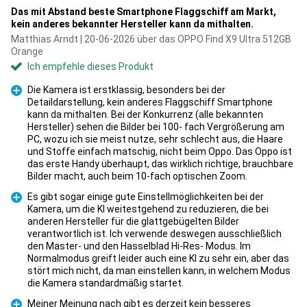
Das mit Abstand beste Smartphone Flaggschiff am Markt,
kein anderes bekannter Hersteller kann da mithalten.
Matthias Arndt | 20-06-2026 über das OPPO Find X9 Ultra 512GB
Orange
Ich empfehle dieses Produkt
Die Kamera ist erstklassig, besonders bei der
Detaildarstellung, kein anderes Flaggschiff Smartphone
kann da mithalten. Bei der Konkurrenz (alle bekannten
Hersteller) sehen die Bilder bei 100- fach Vergrößerung am
PC, wozu ich sie meist nutze, sehr schlecht aus, die Haare
Pro
und Stoffe einfach matschig, nicht beim Oppo. Das Oppo ist
das erste Handy überhaupt, das wirklich richtige, brauchbare
Bilder macht, auch beim 10-fach optischen Zoom.
Es gibt sogar einige gute Einstellmöglichkeiten bei der
Kamera, um die KI weitestgehend zu reduzieren, die bei
anderen Hersteller für die glattgebügelten Bilder
verantwortlich ist. Ich verwende deswegen ausschließlich
den Master- und den Hasselblad Hi-Res- Modus. Im
Pro
Normalmodus greift leider auch eine KI zu sehr ein, aber das
stört mich nicht, da man einstellen kann, in welchem Modus
die Kamera standardmäßig startet.
Meiner Meinung nach gibt es derzeit kein besseres