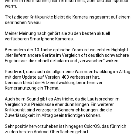
weiterhin recht schnell,nicht kritisch heiß, aber deutlich spürbar
warm.
Trotz dieser Kritikpunkte bleibt die Kamera insgesamt auf einem
sehr hohen Niveau.
Meiner Meinung nach gehört sie zu den besten aktuell
verfügbaren Smartphone Kameras.
Besonders der 10-fache optische Zoom ist ein echtes Highlight
,hier liefern andere Geräte im Vergleich oft deutlich schwächere
Ergebnisse, die schnell detailarm und „verwaschen“ wirken.
Positiv ist, dass sich die allgemeine Wärmeentwicklung im Alltag
mit dem Update auf Version .403 verbessert hat.
Dennoch bleibt die Hitzeentwicklung bei intensiver
Kameranutzung ein Thema.
Auch beim Sound gibt es Abstriche, da die Lautsprecher im
Vergleich zur Preisklasse eher dünn klingen. Ein weiterer
Kritikpunkt sind verzögerte Benachrichtigungen, die die
Zuverlässigkeit im Alltag beeinträchtigen können.
Sehr positiv hervorzuheben ist hingegen ColorOS, das für mich
zu den besten Android-Oberflächen gehört.