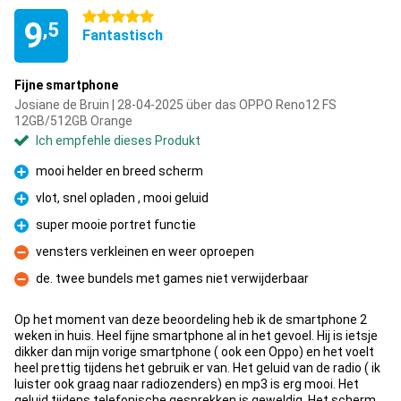
5 Sterne
9
,5
Fantastisch
Fijne smartphone
Josiane de Bruin | 28-04-2025 über das OPPO Reno12 FS
12GB/512GB Orange
Ich empfehle dieses Produkt
mooi helder en breed scherm
Pro
vlot, snel opladen , mooi geluid
Pro
super mooie portret functie
Pro
vensters verkleinen en weer oproepen
Kontra
de. twee bundels met games niet verwijderbaar
Kontra
Op het moment van deze beoordeling heb ik de smartphone 2
weken in huis. Heel fijne smartphone al in het gevoel. Hij is ietsje
dikker dan mijn vorige smartphone ( ook een Oppo) en het voelt
heel prettig tijdens het gebruik er van. Het geluid van de radio ( ik
luister ook graag naar radiozenders) en mp3 is erg mooi. Het
geluid tijdens telefonische gesprekken is geweldig. Het scherm