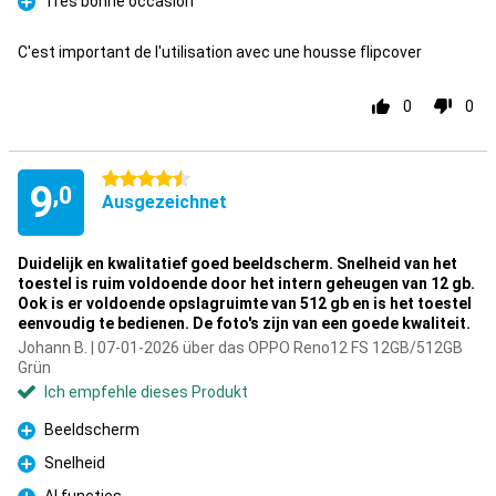
Tres bonne occasion
Pro
C'est important de l'utilisation avec une housse flipcover
0
0
4.5 Sterne
9
,0
Ausgezeichnet
Duidelijk en kwalitatief goed beeldscherm. Snelheid van het
toestel is ruim voldoende door het intern geheugen van 12 gb.
Ook is er voldoende opslagruimte van 512 gb en is het toestel
eenvoudig te bedienen. De foto's zijn van een goede kwaliteit.
Johann B. | 07-01-2026 über das OPPO Reno12 FS 12GB/512GB
Grün
Ich empfehle dieses Produkt
Beeldscherm
Pro
Snelheid
Pro