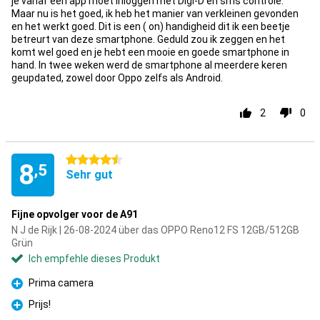
je vanaf een app moet inloggen met Digi-D en sms controle.
Maar nu is het goed, ik heb het manier van verkleinen gevonden
en het werkt goed. Dit is een ( on) handigheid dit ik een beetje
betreurt van deze smartphone. Geduld zou ik zeggen en het
komt wel goed en je hebt een mooie en goede smartphone in
hand. In twee weken werd de smartphone al meerdere keren
geupdated, zowel door Oppo zelfs als Android.
2
0
4.5 Sterne
8
,5
Sehr gut
Fijne opvolger voor de A91
N J de Rijk | 26-08-2024 über das OPPO Reno12 FS 12GB/512GB
Grün
Ich empfehle dieses Produkt
Prima camera
Pro
Prijs!
Pro