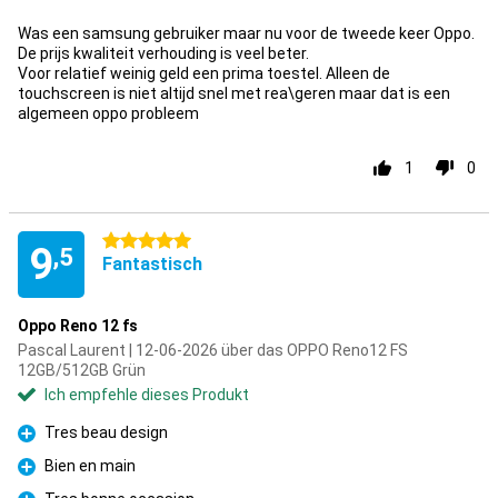
Was een samsung gebruiker maar nu voor de tweede keer Oppo.
De prijs kwaliteit verhouding is veel beter.
Voor relatief weinig geld een prima toestel. Alleen de
touchscreen is niet altijd snel met rea\geren maar dat is een
algemeen oppo probleem
1
0
5 Sterne
9
,5
Fantastisch
Oppo Reno 12 fs
Pascal Laurent | 12-06-2026 über das OPPO Reno12 FS
12GB/512GB Grün
Ich empfehle dieses Produkt
Tres beau design
Pro
Bien en main
Pro