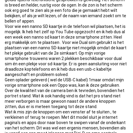
is breed en helder, rustig voor de ogen. In de zon is het scherm
ook erg goed te zien als je een foto die je gemaakt hebt wilt
bekijken, of als je wilt lezen, of de naam van iemand zoekt om te
bellen of appen.
Voor wie een nanno SD kaartje in de telefoon wil plaatsen, het is
mogelijk. Ik heb het zelf op You Tube opgezocht en ik heb dus al
een week een nanno sd kaart in deze smartphone zitten. Heel
erg makkelijk om te plaatsen . Voor wie Dual sim gebruikt is het
plaatsen van een nanno SD-kaartje niet mogelijk omdat de kaart
het plekje gebruikt van de 2e simkaart. Op mijn vorige
smartphone trouwens waren 2 plekken beschikbaar voor dual
sim én een plekje voor sd-kaartje. Er is geen aansluiting voor niet
draadloze koptelefoons en ik heb dus een usb-c kabeltje
aangeschaft en probleem solved.
Geen oplader geleverd ( wel de USB-C kabel) 1maar omdat mijn
vorige smartphone ook een Oppo was, kan ik deze gebruiken.
Over de kwaliteit van de camera ben ik tevreden, bovendien het
portret stand. Wat ik ook handig vind is dat het pro stand niet
meer verborgen is maar gewoon naast de andere knoppen
zitten, dus er is meteen toegang tot deze stand.
Wat ik mis zijn de knoppen om een venster af te sluiten , te
verkleinen of terug te roepen. Met dit model sluit je internet
pagina's en apps door naar boven te swipen vanaf de onderkant
van het scherm. Dit was wel een ergenis mensen, bovendien als