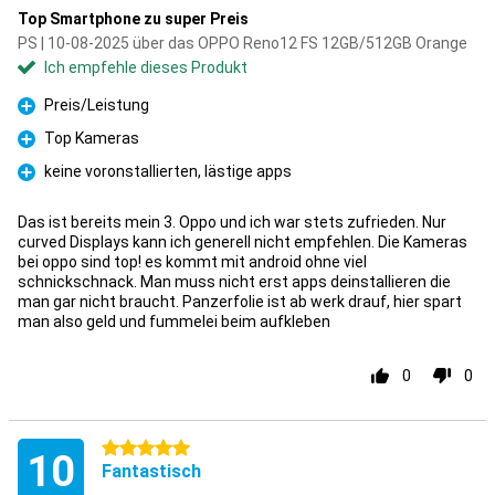
Top Smartphone zu super Preis
PS | 10-08-2025 über das OPPO Reno12 FS 12GB/512GB Orange
Ich empfehle dieses Produkt
Preis/Leistung
Pro
Top Kameras
Pro
keine voronstallierten, lästige apps
Pro
Das ist bereits mein 3. Oppo und ich war stets zufrieden. Nur
curved Displays kann ich generell nicht empfehlen. Die Kameras
bei oppo sind top! es kommt mit android ohne viel
schnickschnack. Man muss nicht erst apps deinstallieren die
man gar nicht braucht. Panzerfolie ist ab werk drauf, hier spart
man also geld und fummelei beim aufkleben
0
0
5 Sterne
10
Fantastisch