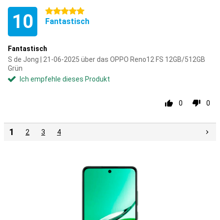
5 Sterne
10
Fantastisch
Fantastisch
S de Jong | 21-06-2025 über das OPPO Reno12 FS 12GB/512GB
Grün
Ich empfehle dieses Produkt
0
0
1
2
3
4