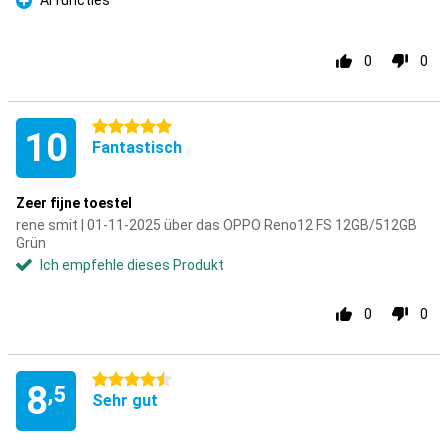
AI functies
Pro
0
0
5 Sterne
10
Fantastisch
Zeer fijne toestel
rene smit | 01-11-2025 über das OPPO Reno12 FS 12GB/512GB
Grün
Ich empfehle dieses Produkt
0
0
4.5 Sterne
8
,5
Sehr gut