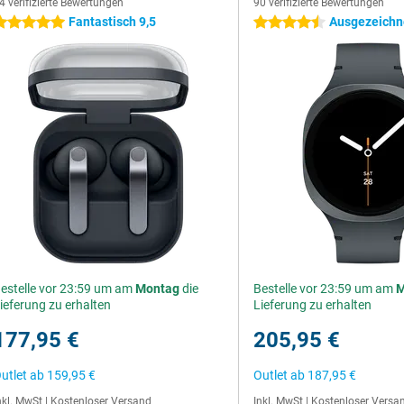
4 verifizierte Bewertungen
90 verifizierte Bewertungen
Fantastisch 9,5
Ausgezeichne
 Sterne
4.5 Sterne
estelle vor 23:59 um am
Montag
die
Bestelle vor 23:59 um am
M
ieferung zu erhalten
Lieferung zu erhalten
177,95 €
205,95 €
utlet ab
159,95 €
Outlet ab
187,95 €
nkl. MwSt
|
Kostenloser Versand
Inkl. MwSt
|
Kostenloser Versa