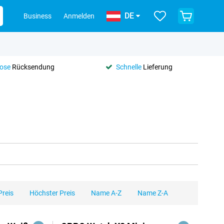
DE
Business
Anmelden
lose
Rücksendung
Schnelle
Lieferung
Preis
Höchster Preis
Name A-Z
Name Z-A