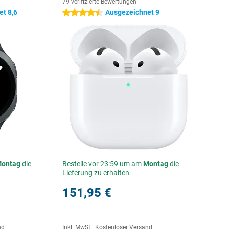
79 verifizierte Bewertungen
t 8,6
Ausgezeichnet 9
4.5 Sterne
ontag
die
Bestelle vor 23:59 um am
Montag
die
Lieferung zu erhalten
151,95 €
nd
Inkl. MwSt
|
Kostenloser Versand