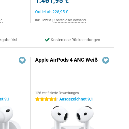
1.461,95 €
Outlet ab
228,95 €
nd
Inkl. MwSt
|
Kostenloser Versand
kgabefrist
Kostenlose Rücksendungen
Apple AirPods 4 ANC Weiß
126 verifizierte Bewertungen
t 9,1
Ausgezeichnet 9,1
4.5 Sterne