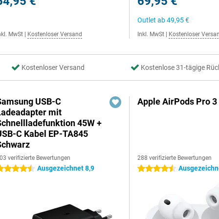
54,95 €
69,95 €
Outlet ab
49,95 €
nkl. MwSt
|
Kostenloser Versand
Inkl. MwSt
|
Kostenloser Versa
Kostenloser Versand
Kostenlose 31-tägige Rüc
Samsung USB-C
Apple AirPods Pro 3
Ladeadapter mit
Schnellladefunktion 45W +
USB-C Kabel EP-TA845
Schwarz
03 verifizierte Bewertungen
288 verifizierte Bewertungen
Ausgezeichnet 8,9
Ausgezeichne
.5 Sterne
4.5 Sterne