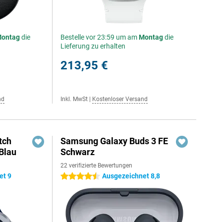
ontag
die
Bestelle vor 23:59 um am
Montag
die
Lieferung zu erhalten
213,95 €
nd
Inkl. MwSt
|
Kostenloser Versand
tch
Samsung Galaxy Buds 3 FE
Blau
Schwarz
22 verifizierte Bewertungen
et 9
Ausgezeichnet 8,8
4.5 Sterne