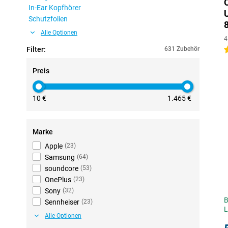
In-Ear Kopfhörer
Schutzfolien
Alle Optionen
4
Filter:
631 Zubehör
5
Preis
10 €
1.465 €
Marke
Apple
(
23
)
Samsung
(
64
)
soundcore
(
53
)
OnePlus
(
23
)
Sony
(
32
)
B
Sennheiser
(
23
)
L
Alle Optionen