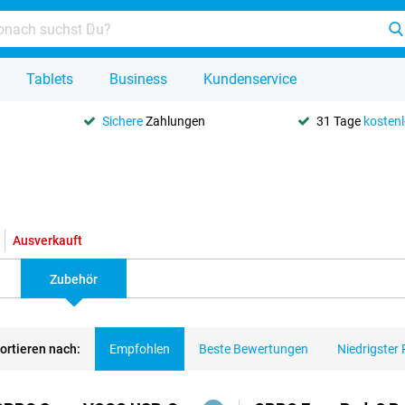
Tablets
Business
Kundenservice
Sichere
Zahlungen
31 Tage
kosten
Ausverkauft
Zubehör
ortieren nach:
Empfohlen
Beste Bewertungen
Niedrigster 
dukte