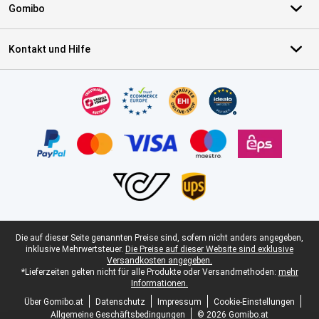
Gomibo
Kontakt und Hilfe
Zertifikate, Zahlungsmittel, Lieferdienstpartner
Juristische Fußzeile
Die auf dieser Seite genannten Preise sind, sofern nicht anders angegeben,
inklusive Mehrwertsteuer.
Die Preise auf dieser Website sind exklusive
Versandkosten angegeben.
*Lieferzeiten gelten nicht für alle Produkte oder Versandmethoden:
mehr
Informationen.
Über Gomibo.at
Datenschutz
Impressum
Cookie-Einstellungen
Allgemeine Geschäftsbedingungen
© 2026 Gomibo.at