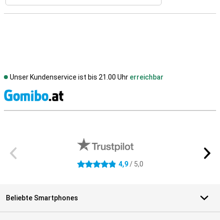
Unser Kundenservice ist bis 21.00 Uhr
erreichbar
S
Externe Shopbewertungen
4,9
/ 5,0
4.9 Sterne
Beliebte Smartphones