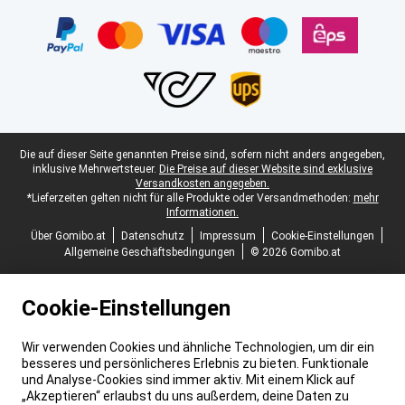
Juristische Fußzeile
Die auf dieser Seite genannten Preise sind, sofern nicht anders angegeben,
inklusive Mehrwertsteuer.
Die Preise auf dieser Website sind exklusive
Versandkosten angegeben.
*Lieferzeiten gelten nicht für alle Produkte oder Versandmethoden:
mehr
Informationen.
Über Gomibo.at
Datenschutz
Impressum
Cookie-Einstellungen
Allgemeine Geschäftsbedingungen
© 2026 Gomibo.at
Cookie-Einstellungen
Wir verwenden Cookies und ähnliche Technologien, um dir ein
besseres und persönlicheres Erlebnis zu bieten. Funktionale
und Analyse-Cookies sind immer aktiv. Mit einem Klick auf
„Akzeptieren“ erlaubst du uns außerdem, deine Daten zu