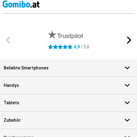
S
Externe Shopbewertungen
4,9
/ 5,0
4.9 Sterne
Beliebte Smartphones
Handys
Tablets
Zubehör