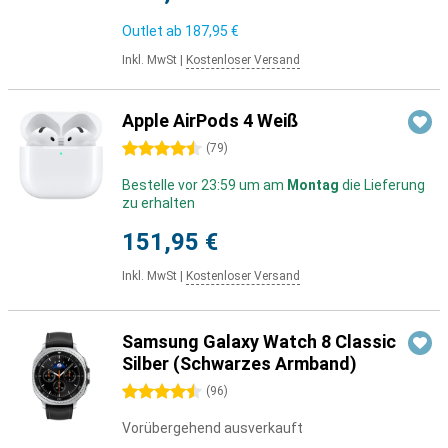
Outlet ab
187,95 €
Inkl. MwSt
|
Kostenloser Versand
Apple AirPods 4 Weiß
4.5 Sterne
(
79
)
Bestelle vor 23:59 um am
Montag
die Lieferung
zu erhalten
151,95 €
Inkl. MwSt
|
Kostenloser Versand
Samsung Galaxy Watch 8 Classic
Silber (Schwarzes Armband)
4.5 Sterne
(
96
)
Vorübergehend ausverkauft