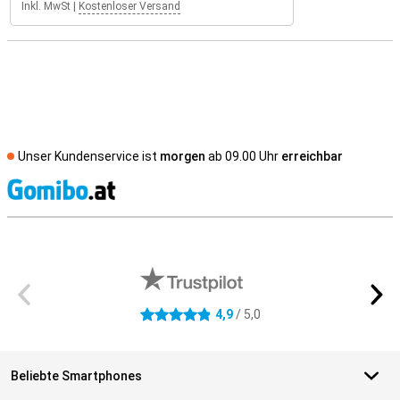
Inkl. MwSt
|
Kostenloser Versand
Unser Kundenservice ist
morgen
ab 09.00 Uhr
erreichbar
S
Externe Shopbewertungen
4,9
/ 5,0
4.9 Sterne
Beliebte Smartphones