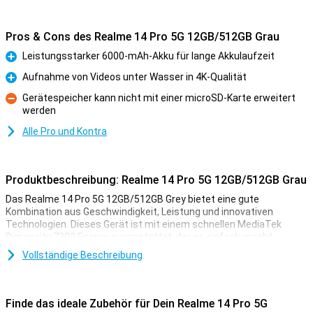
Pros & Cons des Realme 14 Pro 5G 12GB/512GB Grau
Leistungsstarker 6000-mAh-Akku für lange Akkulaufzeit
Pro
Aufnahme von Videos unter Wasser in 4K-Qualität
Pro
Gerätespeicher kann nicht mit einer microSD-Karte erweitert
werden
Kontra
Alle Pro und Kontra
Produktbeschreibung: Realme 14 Pro 5G 12GB/512GB Grau
Das Realme 14 Pro 5G 12GB/512GB Grey bietet eine gute
Kombination aus Geschwindigkeit, Leistung und innovativen
Technologien. Dieses Gerät ist mit einem schnellen MediaTek
Dimensity 7300 Energy ausgestattet, der es einfach macht,
schwere Apps auszuführen und 120FPS-Spiele ohne Schluckauf zu
Vollständige Beschreibung
genießen. Das OLED-Display mit 120 Hz liefert ein gestochen
scharfes und flüssiges Seherlebnis mit lebendigen Farben.
Die fortschrittliche Kamera mit Unterwassermodus und
Finde das ideale Zubehör für Dein Realme 14 Pro 5G
Dreifachblitz sorgt dafür, dass Sie in jeder Situation tolle Fotos und