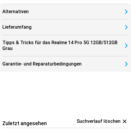
Realme UI 6.0, basierend auf Android, bietet eine
benutzerfreundliche Oberfläche mit nützlichen KI-Funktionen wie
Alternativen
Batteriemanagement, Hintergrundoptimierung und intelligente
Benachrichtigungen. So arbeitet Ihr Smartphone länger schnell und
effizient.
Lieferumfang
Tipps & Tricks für das Realme 14 Pro 5G 12GB/512GB
Grau
Garantie- und Reparaturbedingungen
Suchverlauf löschen
Zuletzt angesehen