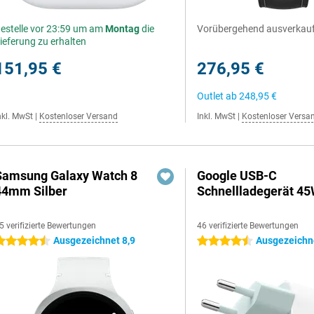
estelle vor 23:59 um am
Montag
die
Vorübergehend ausverkau
ieferung zu erhalten
151,95 €
276,95 €
Outlet ab
248,95 €
nkl. MwSt
|
Kostenloser Versand
Inkl. MwSt
|
Kostenloser Versa
Samsung Galaxy Watch 8
Google USB-C
44mm Silber
Schnellladegerät 4
5 verifizierte Bewertungen
46 verifizierte Bewertungen
Ausgezeichnet 8,9
Ausgezeichne
.5 Sterne
4.5 Sterne