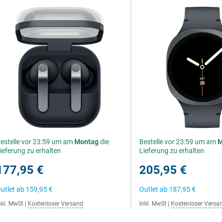
estelle vor 23:59 um am
Montag
die
Bestelle vor 23:59 um am
M
ieferung zu erhalten
Lieferung zu erhalten
177,95 €
205,95 €
utlet ab
159,95 €
Outlet ab
187,95 €
nkl. MwSt
|
Kostenloser Versand
Inkl. MwSt
|
Kostenloser Versa