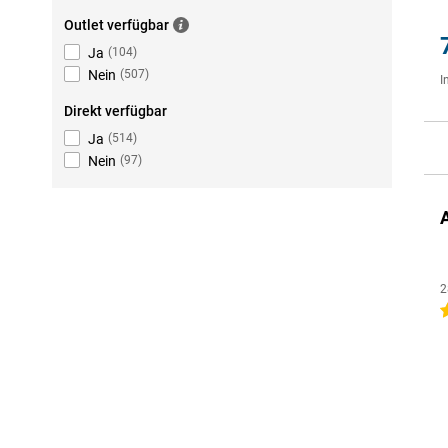
Outlet verfügbar
Ja
(
104
)
Nein
(
507
)
I
Direkt verfügbar
Ja
(
514
)
Nein
(
97
)
2
4