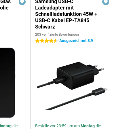
 Glas
Samsung USB-C
olie
Ladeadapter mit
Schnellladefunktion 45W +
USB-C Kabel EP-TA845
Schwarz
203 verifizierte Bewertungen
Ausgezeichnet 8,9
4.5 Sterne
ontag
die
Bestelle vor 23:59 um am
Montag
die