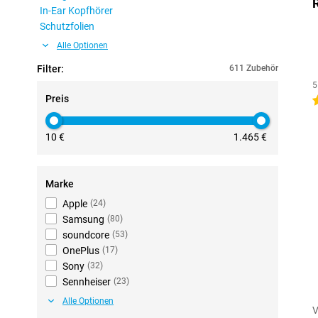
In-Ear Kopfhörer
Schutzfolien
Alle Optionen
Filter:
611 Zubehör
5
Preis
4
10 €
1.465 €
Marke
Apple
(
24
)
Samsung
(
80
)
soundcore
(
53
)
OnePlus
(
17
)
Sony
(
32
)
Sennheiser
(
23
)
Alle Optionen
V