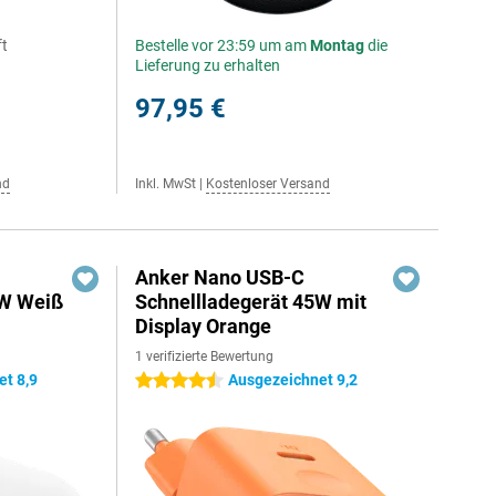
ft
Bestelle vor 23:59 um am
Montag
die
Lieferung zu erhalten
97,95 €
nd
Inkl. MwSt
|
Kostenloser Versand
Anker Nano USB-C
5W Weiß
Schnellladegerät 45W mit
Display Orange
1 verifizierte Bewertung
t 8,9
Ausgezeichnet 9,2
4.5 Sterne