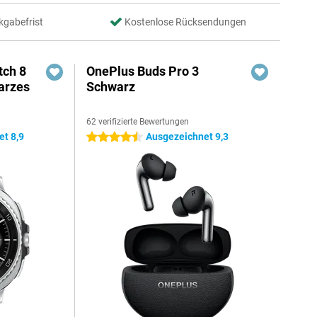
kgabefrist
Kostenlose Rücksendungen
ch 8
OnePlus Buds Pro 3
warzes
Schwarz
62 verifizierte Bewertungen
t 8,9
Ausgezeichnet 9,3
4.5 Sterne