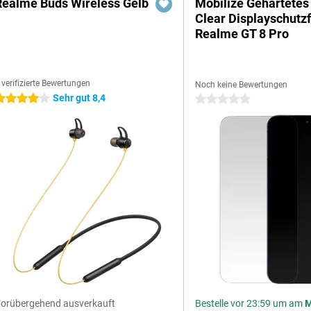
Realme Buds Wireless Gelb
Mobilize Gehärtetes
Clear Displayschutzf
Realme GT 8 Pro
 verifizierte Bewertungen
Noch keine Bewertungen
Sehr gut 8,4
 Sterne
0 Sterne
orübergehend ausverkauft
Bestelle vor 23:59 um am
M