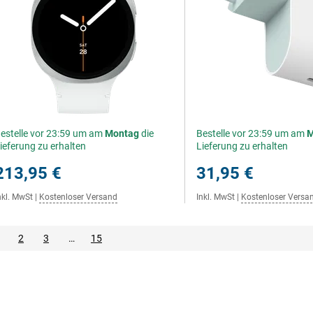
estelle vor 23:59 um am
Montag
die
Bestelle vor 23:59 um am
M
ieferung zu erhalten
Lieferung zu erhalten
213,95 €
31,95 €
nkl. MwSt
|
Kostenloser Versand
Inkl. MwSt
|
Kostenloser Versa
2
3
…
15