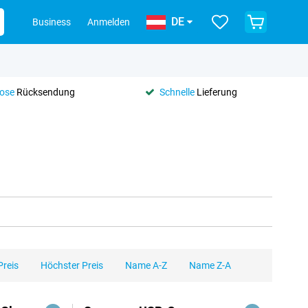
DE
Business
Anmelden
lose
Rücksendung
Schnelle
Lieferung
Preis
Höchster Preis
Name A-Z
Name Z-A