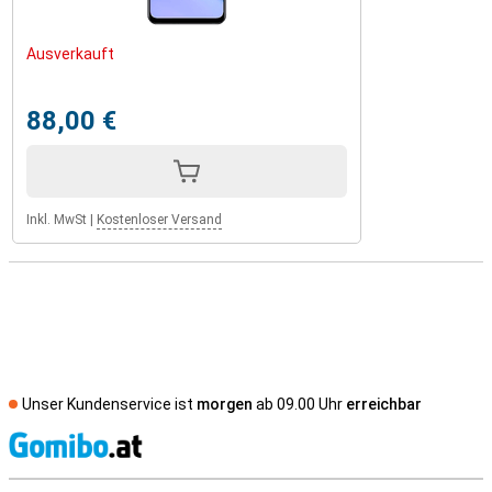
Ausverkauft
88,00 €
Inkl. MwSt
|
Kostenloser Versand
Unser Kundenservice ist
morgen
ab 09.00 Uhr
erreichbar
S