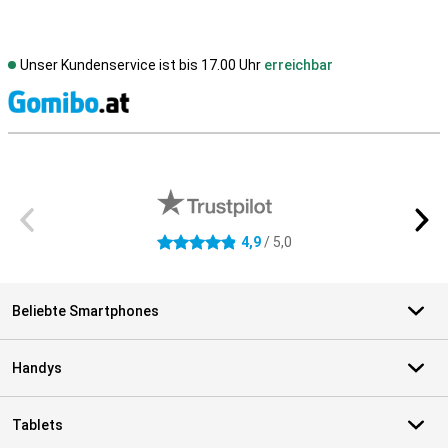
Unser Kundenservice ist bis 17.00 Uhr
erreichbar
S
Externe Shopbewertungen
4,9
/ 5,0
4.9 Sterne
Beliebte Smartphones
Handys
Tablets