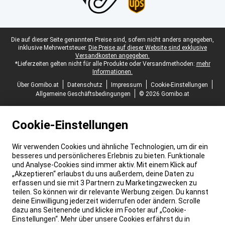
Juristische Fußzeile
Die auf dieser Seite genannten Preise sind, sofern nicht anders angegeben,
inklusive Mehrwertsteuer.
Die Preise auf dieser Website sind exklusive
Versandkosten angegeben.
*Lieferzeiten gelten nicht für alle Produkte oder Versandmethoden:
mehr
Informationen.
Über Gomibo.at
Datenschutz
Impressum
Cookie-Einstellungen
Allgemeine Geschäftsbedingungen
© 2026 Gomibo.at
Cookie-Einstellungen
Wir verwenden Cookies und ähnliche Technologien, um dir ein
besseres und persönlicheres Erlebnis zu bieten. Funktionale
und Analyse-Cookies sind immer aktiv. Mit einem Klick auf
„Akzeptieren“ erlaubst du uns außerdem, deine Daten zu
erfassen und sie mit 3 Partnern zu Marketingzwecken zu
teilen. So können wir dir relevante Werbung zeigen. Du kannst
deine Einwilligung jederzeit widerrufen oder ändern. Scrolle
dazu ans Seitenende und klicke im Footer auf „Cookie-
Einstellungen“. Mehr über unsere Cookies erfährst du in