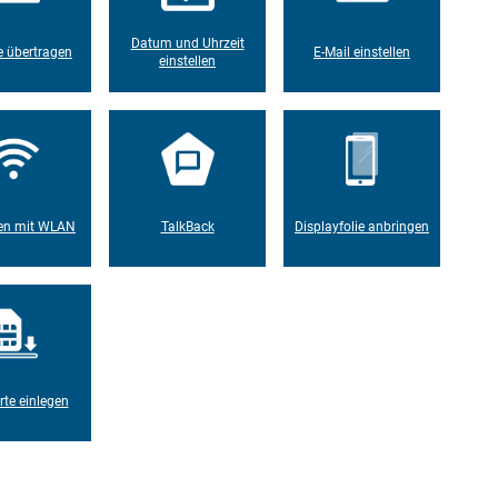
Datum und Uhrzeit
 übertragen
E-Mail einstellen
einstellen
en mit WLAN
TalkBack
Displayfolie anbringen
rte einlegen