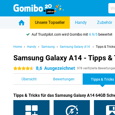
Unsere Topseller
Handy
Zubehör
Auf Trustpilot.com wird Gomibo mit
4.9/5
bewertet
Home
Handy
Samsung
Samsung Galaxy A14
Tipps & Tricks
Samsung Galaxy A14 - Tipps & 
8,6
Ausgezeichnet
4.5 Sterne
978 verifizierte Bewertunge
Übersicht
Bewertungen
Tipps & Tricks
Tipps & Tricks für das Samsung Galaxy A14 64GB Sch