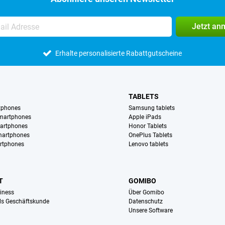
Jetzt an
Erhalte personalisierte Rabattgutscheine
TABLETS
tphones
Samsung tablets
martphones
Apple iPads
artphones
Honor Tablets
martphones
OnePlus Tablets
rtphones
Lenovo tablets
T
GOMIBO
iness
Über Gomibo
ls Geschäftskunde
Datenschutz
Unsere Software