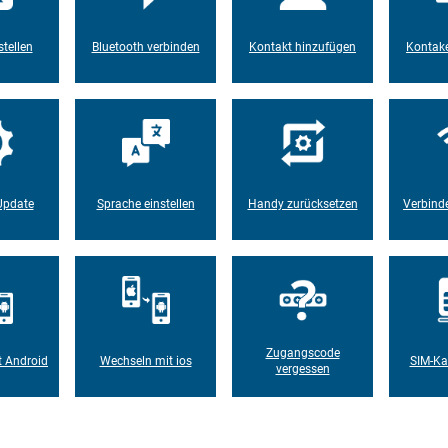
tellen
Bluetooth verbinden
Kontakt hinzufügen
Kontake
Update
Sprache einstellen
Handy zurücksetzen
Verbind
Zugangscode
t Android
Wechseln mit ios
SIM-Ka
vergessen