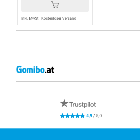
Inkl. MwSt
|
Kostenloser Versand
Externe Shopbewertungen
4,9
/ 5,0
4.9 Sterne