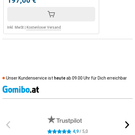
197,00 €
Inkl. MwSt
|
Kostenloser Versand
Unser Kundenservice ist
heute
ab 09.00 Uhr für Dich erreichbar
S
Externe Shopbewertungen
4,9
/ 5,0
4.9 Sterne