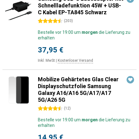
Schnellladefunktion 45W + USB-
C Kabel EP-TA845 Schwarz
4.5 Sterne
(
203
)
Bestelle vor 19:00 um
morgen
die Lieferung zu
erhalten
37,95 €
Inkl. MwSt
|
Kostenloser Versand
Mobilize Gehärtetes Glas Clear
Displayschutzfolie Samsung
Galaxy A16/A16 5G/A17/A17
5G/A26 5G
4.5 Sterne
(
12
)
Bestelle vor 19:00 um
morgen
die Lieferung zu
erhalten
14,95 €