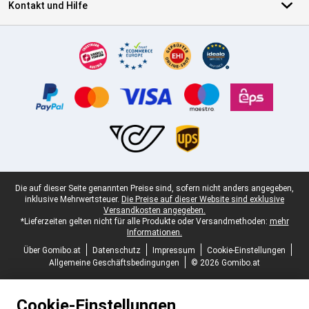
Kontakt und Hilfe
Zertifikate, Zahlungsmittel, Lieferdienstpartner
Juristische Fußzeile
Die auf dieser Seite genannten Preise sind, sofern nicht anders angegeben,
inklusive Mehrwertsteuer.
Die Preise auf dieser Website sind exklusive
Versandkosten angegeben.
*Lieferzeiten gelten nicht für alle Produkte oder Versandmethoden:
mehr
Informationen.
Über Gomibo.at
Datenschutz
Impressum
Cookie-Einstellungen
Allgemeine Geschäftsbedingungen
© 2026 Gomibo.at
Cookie-Einstellungen