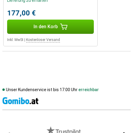
Lieferung zu erhalten
177,00 €
In den Korb
Inkl. MwSt
|
Kostenloser Versand
Unser Kundenservice ist bis 17.00 Uhr
erreichbar
S
Externe Shopbewertungen