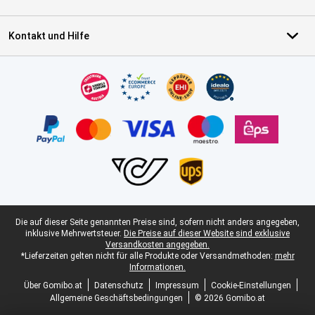
Kontakt und Hilfe
Zertifikate, Zahlungsmittel, Lieferdienstpartner
Juristische Fußzeile
Die auf dieser Seite genannten Preise sind, sofern nicht anders angegeben,
inklusive Mehrwertsteuer.
Die Preise auf dieser Website sind exklusive
Versandkosten angegeben.
*Lieferzeiten gelten nicht für alle Produkte oder Versandmethoden:
mehr
Informationen.
Über Gomibo.at
Datenschutz
Impressum
Cookie-Einstellungen
Allgemeine Geschäftsbedingungen
© 2026 Gomibo.at