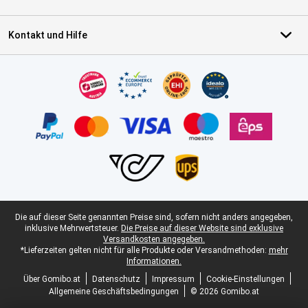
Kontakt und Hilfe
Zertifikate, Zahlungsmittel, Lieferdienstpartner
Juristische Fußzeile
Die auf dieser Seite genannten Preise sind, sofern nicht anders angegeben,
inklusive Mehrwertsteuer.
Die Preise auf dieser Website sind exklusive
Versandkosten angegeben.
*Lieferzeiten gelten nicht für alle Produkte oder Versandmethoden:
mehr
Informationen.
Über Gomibo.at
Datenschutz
Impressum
Cookie-Einstellungen
Allgemeine Geschäftsbedingungen
© 2026 Gomibo.at