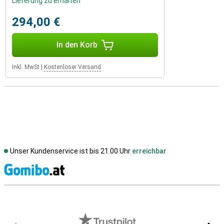
Lieferung zu erhalten
294,00 €
In den Korb
Inkl. MwSt
|
Kostenloser Versand
Unser Kundenservice ist bis 21.00 Uhr
erreichbar
S
Externe Shopbewertungen