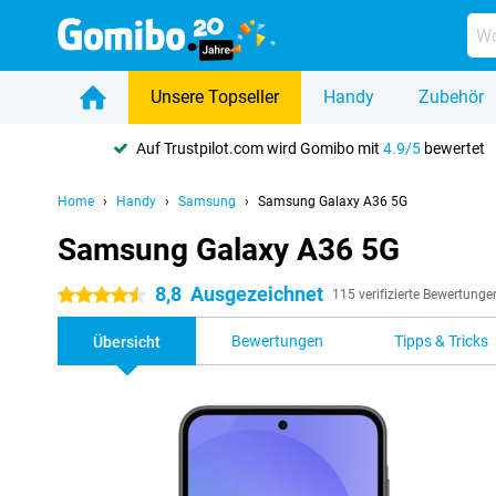
Unsere Topseller
Handy
Zubehör
Auf Trustpilot.com wird Gomibo mit
4.9/5
bewertet
Home
Handy
Samsung
Samsung Galaxy A36 5G
Samsung Galaxy A36 5G
8,8
Ausgezeichnet
4.5 Sterne
115 verifizierte Bewertunge
Bewertungen
Tipps & Tricks
Übersicht