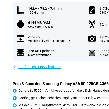
162.9 x 78.2 x 7.4 mm
6.7 Zo
195 Gramm
2340x1
6144 MB RAM
5G-in
Octa-core Prozessor
Android
50 Me
Version bei Veröffentlichung: 15
4k Vid
128 GB Speicher
Ladeg
Nicht erweiterbar
Auflad
Ausführliche Spezifikationen
Pros & Cons des Samsung Galaxy A36 5G 128GB A366
Der große 5000-mAh-Akku sorgt dafür, dass Dein Handy den
Pro
Großes, gestochen scharfes Display mit hoher Bildwiederhol
Pro
Mit der 50-MP-Hauptkamera, dem 8-MP-Ultraweitwinkelobj