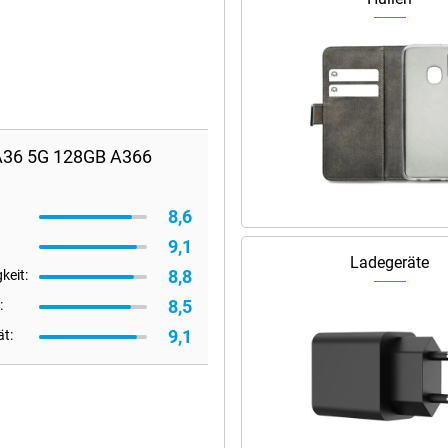
 A36 5G 128GB A366
8,6
9,1
Ladegeräte
8,8
keit:
8,5
:
9,1
ät: