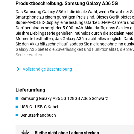
Produktbeschreibung: Samsung Galaxy A36 5G
Das Samsung Galaxy A36 ist die ideale Wahl, wenn Sie auf der S
Smartphone zu einem günstigen Preis sind. Dieses Gerät bietet ei
Super-AMOLED-Display, eine leistungsstarke 50-MP-Kamera und 
Darüber hinaus sorgt der 5.000-mAh-Akku dafür, dass Sie den g
Sie Ihre Lieblingsserie genießen, mühelos durch die sozialen Med
Momente festhalten, das Galaxy A36 macht alles möglich. Dank 
Sie den Akku blitzschnell auf, sodass Sie nie lange ohne ihn 
Galaxy A36 bietet die Zuverlässigkeit und Funktionalität, die Sie
Serie erwarten.
AMOLED-Display
Vollständige Beschreibung
Das 6,7-Zoll-AMOLED-Display bietet Ihnen ein wunderschönes Se
(2340x1080 Pixel) sorgt für scharfe und lebendige Bilder. Das 
Fotos und sozialen Medien optimal. Die Bildwiederholfrequenz v
Lieferumfang
Bewegung flüssig abläuft und das Scrollen und Spielen reibungsl
Dank des Infinity O-Displays nutzen Sie fast die gesamte Bildsc
Samsung Galaxy A36 5G 128GB A366 Schwarz
oder Einbuchtungen. Selbst bei hellem Sonnenlicht bleibt der Bild
USB-C - USB-C Kabel
sodass Sie immer eine optimale Anzeige genießen können.
Benutzerhandbuch
Kamera
Mit dem Samsung Galaxy A36 gelingen Ihnen mühelos großartige F
Bleibe nicht ohne Ladung stecken