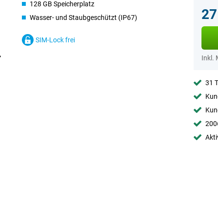
128 GB Speicherplatz
27
Wasser- und Staubgeschützt (IP67)
SIM-Lock frei
Inkl.
31 
Kund
Kund
2006
Akti