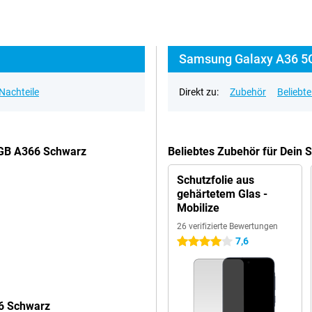
Samsung Galaxy A36 5G
 Nachteile
Direkt zu:
Zubehör
Beliebt
8GB A366 Schwarz
Beliebtes Zubehör für Dei
Schutzfolie aus
gehärtetem Glas -
Mobilize
26 verifizierte Bewertungen
7,6
4 Sterne
6 Schwarz