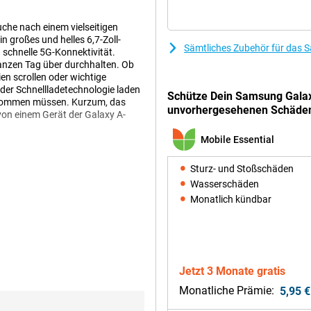
uche nach einem vielseitigen
n großes und helles 6,7-Zoll-
Sämtliches Zubehör für das
schnelle 5G-Konnektivität.
anzen Tag über durchhalten. Ob
ien scrollen oder wichtige
der Schnellladetechnologie laden
Schütze Dein Samsung Gala
auskommen müssen. Kurzum, das
unvorhergesehenen Schäde
 von einem Gerät der Galaxy A-
Mobile Essential
Sturz- und Stoßschäden
herlebnis. Die Full-HD+ Auflösung
Wasserschäden
macht das Betrachten von Videos,
on 120 Hz sorgt dafür, dass jede
Monatlich kündbar
os funktioniert.
hirmfläche, ohne störende Ränder
schirm hell und gut ablesbar,
Jetzt 3 Monate gratis
Monatliche Prämie:
5,95 €
otos in jeder Situation. Die 50-