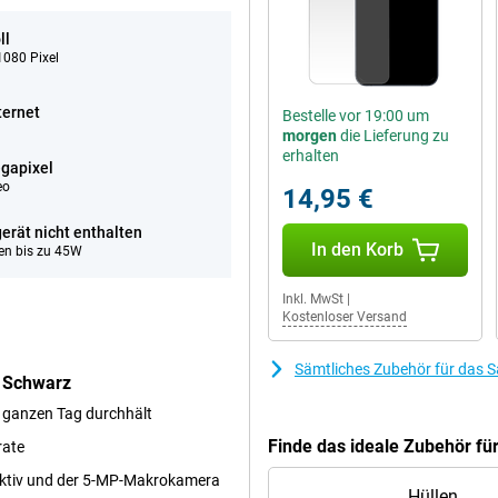
ll
080 Pixel
ternet
Bestelle vor 19:00 um
morgen
die Lieferung zu
erhalten
gapixel
eo
14,95 €
erät nicht enthalten
In den Korb
en bis zu 45W
Inkl. MwSt
|
Kostenloser Versand
Sämtliches Zubehör für das
 Schwarz
 ganzen Tag durchhält
Finde das ideale Zubehör f
rate
ektiv und der 5-MP-Makrokamera
Hüllen