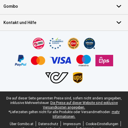
Gomibo
Kontakt und Hilfe
Zertifikate, Zahlungsmittel, Lieferdienstpartner
Juristische Fußzeile
Die auf dieser Seite genannten Preise sind, sofern nicht anders angegeben,
inklusive Mehrwertsteuer.
Die Preise auf dieser Website sind exklusive
Versandkosten angegeben.
*Lieferzeiten gelten nicht für alle Produkte oder Versandmethoden:
mehr
Informationen.
Über Gomibo.at
Datenschutz
Impressum
Cookie-Einstellungen