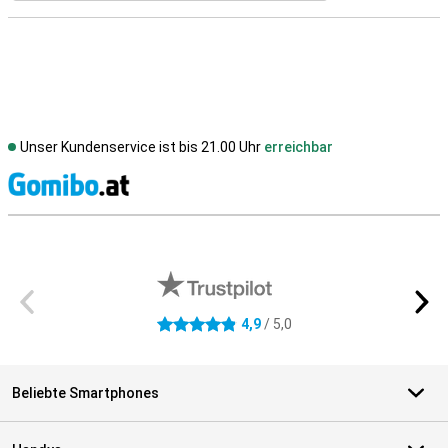
Unser Kundenservice ist bis 21.00 Uhr
erreichbar
S
Externe Shopbewertungen
4,9
/ 5,0
4.9 Sterne
Beliebte Smartphones