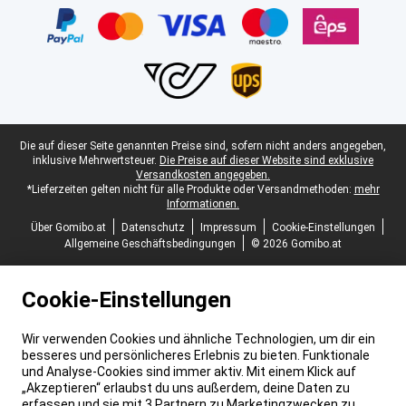
Juristische Fußzeile
Die auf dieser Seite genannten Preise sind, sofern nicht anders angegeben,
inklusive Mehrwertsteuer.
Die Preise auf dieser Website sind exklusive
Versandkosten angegeben.
*Lieferzeiten gelten nicht für alle Produkte oder Versandmethoden:
mehr
Informationen.
Über Gomibo.at
Datenschutz
Impressum
Cookie-Einstellungen
Allgemeine Geschäftsbedingungen
© 2026 Gomibo.at
Cookie-Einstellungen
Wir verwenden Cookies und ähnliche Technologien, um dir ein
besseres und persönlicheres Erlebnis zu bieten. Funktionale
und Analyse-Cookies sind immer aktiv. Mit einem Klick auf
„Akzeptieren“ erlaubst du uns außerdem, deine Daten zu
erfassen und sie mit 3 Partnern zu Marketingzwecken zu