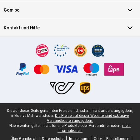
Gomibo
Kontakt und Hilfe
Zertifikate, Zahlungsmittel, Lieferdienstpartner
Juristische Fußzeile
Die auf dieser Seite genannten Preise sind, sofern nicht anders angegeben,
inklusive Mehrwertsteuer.
Die Preise auf dieser Website sind exklusive
Versandkosten angegeben.
*Lieferzeiten gelten nicht für alle Produkte oder Versandmethoden:
mehr
Informationen.
Über Gomibo.at
Datenschutz
Impressum
Cookie-Einstellungen