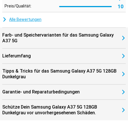
ist außerdem langlebig: Die IP68-Zertifizierung bietet Schutz vor
Staub und Wasser. Samsung unterstützt das Gerät außerdem
10
Preis/Qualität:
über einen langen Zeitraum mit Software- und Sicherheitsupdates.
Sie erhalten bis zu 6 Android-Updates und 6 Jahre lang
Alle Bewertungen
Sicherheitsupdates, damit Ihr Smartphone sicher, schnell und
aktuell bleibt. So können Sie Ihr Gerät jahrelang sorgenfrei nutzen.
Farb- und Speichervarianten für das Samsung Galaxy
A37 5G
Lieferumfang
Tipps & Tricks für das Samsung Galaxy A37 5G 128GB
Dunkelgrau
Garantie- und Reparaturbedingungen
Schütze Dein Samsung Galaxy A37 5G 128GB
Dunkelgrau vor unvorhergesehenen Schäden.