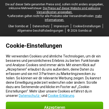
Juristische Fußzeile
Die auf dieser Seite genannten Preise sind, sofern nicht anders angegeben,
inklusive Mehrwertsteuer.
Die Preise auf dieser Website sind exklusive
Versandkosten angegeben.
*Lieferzeiten gelten nicht für alle Produkte oder Versandmethoden:
mehr
Informationen.
Über Gomibo.at
Datenschutz
Impressum
Cookie-Einstellungen
Allgemeine Geschäftsbedingungen
© 2026 Gomibo.at
Cookie-Einstellungen
Wir verwenden Cookies und ähnliche Technologien, um dir ein
besseres und persönlicheres Erlebnis zu bieten. Funktionale
und Analyse-Cookies sind immer aktiv. Mit einem Klick auf
„Akzeptieren“ erlaubst du uns außerdem, deine Daten zu
erfassen und sie mit 3 Partnern zu Marketingzwecken zu
teilen. So können wir dir relevante Werbung zeigen. Du kannst
deine Einwilligung jederzeit widerrufen oder ändern. Scrolle
dazu ans Seitenende und klicke im Footer auf „Cookie-
Einstellungen“. Mehr über unsere Cookies erfährst du in
unserer
Datenschutz-
und
Cookie-Erklärung
.
Akzeptieren