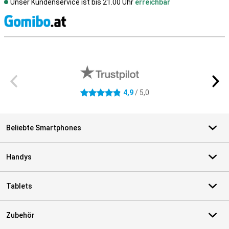
Unser Kundenservice ist bis 21.00 Uhr
erreichbar
S
Externe Shopbewertungen
4,9
/ 5,0
4.9 Sterne
Beliebte Smartphones
Handys
Tablets
Zubehör