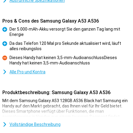
Ausführliche Spezifikationen
Pros & Cons des Samsung Galaxy A53 A536
Der 5.000-mAh-Akku versorgt Sie den ganzen Tag lang mit
Energie
Pro
Da das Telefon 120 Mal pro Sekunde aktualisiert wird, läuft
alles reibungslos
Pro
Dieses Handy hat keinen 3,5-mm-AudioanschlussDieses
Handy hat keinen 3,5-mm-Audioanschluss
Kontra
Alle Pro und Kontra
Produktbeschreibung: Samsung Galaxy A53 A536
Mit dem Samsung Galaxy A53 128GB A536 Black hat Samsung ein
Handy auf den Markt gebracht, das Ihnen viel für Ihr Geld bietet.
Dieses Smartphone verfügt über Funktionen, die man
normalerweise in Handys aus einem teureren Segment findet,
ohne dass sie den Preis übersteigen!
Vollständige Beschreibung
Dieses Telefon von Samsung kommt mit 6 GB Arbeitsspeicher und