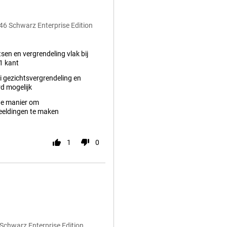
6 Schwarz Enterprise Edition
en en vergrendeling vlak bij
1 kant
 gezichtsvergrendeling en
 mogelijk
e manier om
eldingen te maken
1
0
Schwarz Enterprise Edition