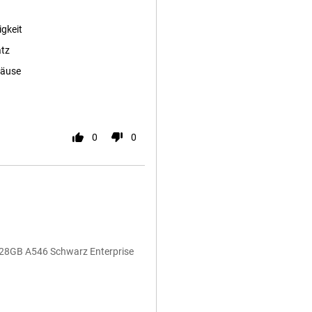
gkeit
atz
häuse
0
0
128GB A546 Schwarz Enterprise