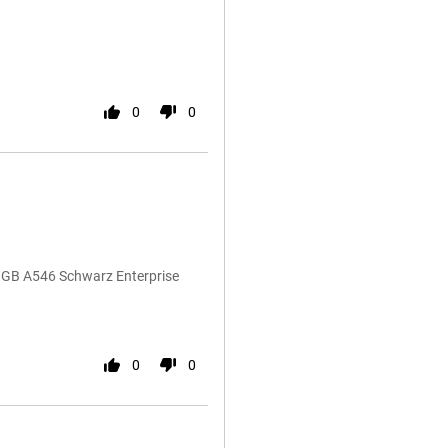
0
0
8GB A546 Schwarz Enterprise
0
0