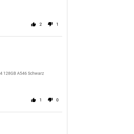
2
1
A54 128GB A546 Schwarz
1
0