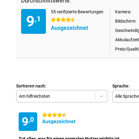
Durchschnittswerte:
55 verifizierte Bewertungen
Kamera:
9
,1
4.5 Sterne
Bildschirm:
Ausgezeichnet
Geschwindig
Akkulaufzeit
Preis/Qualit
Sortieren nach:
Sprache:
Am hilfreichsten
Alle Sprach
4.5 Sterne
9
,0
Ausgezeichnet
Tut alles, was für einen normalen Nutzer wichtig ist.