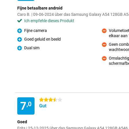
Fijne betaalbare android
Caro B. | 09-06-2024 über das Samsung Galaxy A54 128GB A54
Ich empfehle dieses Produkt
Fijne camera
Volumetoets
Pro
elkaar aan 
Kontra
Goed geluid en beeld
Pro
Geen combi
Dual sim
wachtwoord
Kontra
Pro
Omslachtig
schermafbe
Kontra
3.5 Sterne
7
,0
Gut
Goed
Frits | 25-12-2025 über das Samsung Galaxy A54 128GB A546 