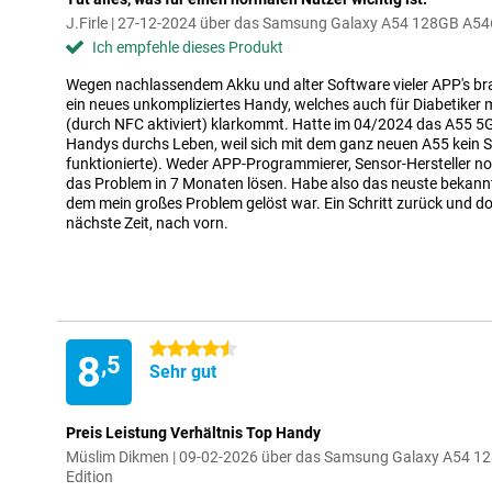
J.Firle | 27-12-2024 über das Samsung Galaxy A54 128GB A546
Ich empfehle dieses Produkt
Wegen nachlassendem Akku und alter Software vieler APP's bra
ein neues unkompliziertes Handy, welches auch für Diabetiker m
(durch NFC aktiviert) klarkommt. Hatte im 04/2024 das A55 5G 
Handys durchs Leben, weil sich mit dem ganz neuen A55 kein Se
funktionierte). Weder APP-Programmierer, Sensor-Hersteller n
das Problem in 7 Monaten lösen. Habe also das neuste bekannte
dem mein großes Problem gelöst war. Ein Schritt zurück und doch
nächste Zeit, nach vorn.
4.5 Sterne
8
,5
Sehr gut
Preis Leistung Verhältnis Top Handy
Müslim Dikmen | 09-02-2026 über das Samsung Galaxy A54 1
Edition