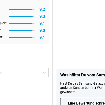
9,2
9,3
9,1
keit:
9,0
:
9,1
ät:
en
Was hältst Du vom Sams
Hast Du das Samsung Galaxy A5
anderen Kunden bei ihrer Wah
gewinnen!
Eine Bewertung schre