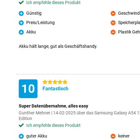
Ich empfehle dieses Produkt
Günstig
Geschwindi
Pro
Kontra
Preis/Leistung
Speicherpl
Pro
Kontra
Akku
Plastik Ge
Pro
Kontra
Akku hält lange, gut als Geschäftshandy.
5 Sterne
10
Fantastisch
Super Datenübernahme, alles easy
Gunther Mehner | 14-02-2025 über das Samsung Galaxy A54 
Edition
Ich empfehle dieses Produkt
guter Akku
keiner
Pro
Kontra