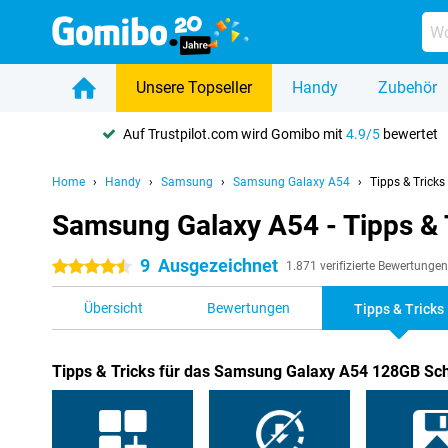
Unsere Topseller
Handy
Zubehör
Auf Trustpilot.com wird Gomibo mit
4.9/5
bewertet
Home
Handy
Samsung
Samsung Galaxy A54
Tipps & Tricks
Samsung Galaxy A54 - Tipps & 
9
Ausgezeichnet
4.5 Sterne
1.871 verifizierte Bewertungen
Übersicht
Bewertungen
Tipps & Tricks
Tipps & Tricks für das Samsung Galaxy A54 128GB Sc