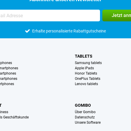
Jetzt an
Erhalte personalisierte Rabattgutscheine
TABLETS
tphones
Samsung tablets
martphones
Apple iPads
artphones
Honor Tablets
martphones
OnePlus Tablets
rtphones
Lenovo tablets
T
GOMIBO
iness
Über Gomibo
ls Geschäftskunde
Datenschutz
Unsere Software