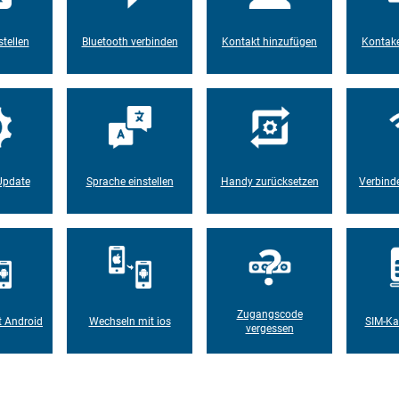
tellen
Bluetooth verbinden
Kontakt hinzufügen
Kontake
Update
Sprache einstellen
Handy zurücksetzen
Verbind
Zugangscode
t Android
Wechseln mit ios
SIM-Ka
vergessen