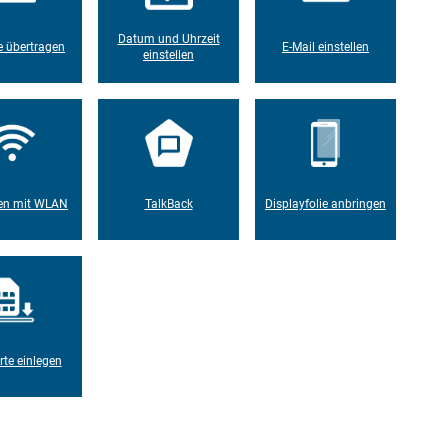
Datum und Uhrzeit
 übertragen
E-Mail einstellen
einstellen
en mit WLAN
TalkBack
Displayfolie anbringen
rte einlegen