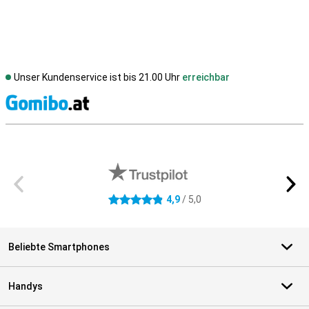
Unser Kundenservice ist bis 21.00 Uhr
erreichbar
S
Externe Shopbewertungen
4,9
/ 5,0
4.9 Sterne
Beliebte Smartphones
Handys