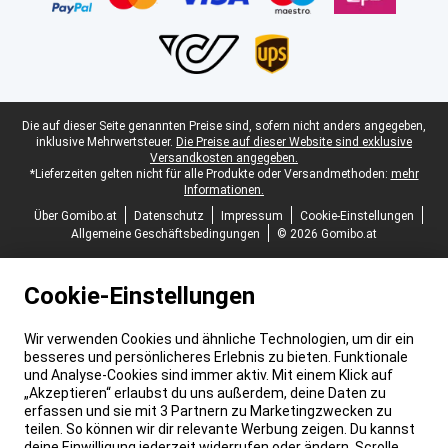
Juristische Fußzeile
Die auf dieser Seite genannten Preise sind, sofern nicht anders angegeben,
inklusive Mehrwertsteuer.
Die Preise auf dieser Website sind exklusive
Versandkosten angegeben.
*Lieferzeiten gelten nicht für alle Produkte oder Versandmethoden:
mehr
Informationen.
Über Gomibo.at
Datenschutz
Impressum
Cookie-Einstellungen
Allgemeine Geschäftsbedingungen
© 2026 Gomibo.at
Cookie-Einstellungen
Wir verwenden Cookies und ähnliche Technologien, um dir ein
besseres und persönlicheres Erlebnis zu bieten. Funktionale
und Analyse-Cookies sind immer aktiv. Mit einem Klick auf
„Akzeptieren“ erlaubst du uns außerdem, deine Daten zu
erfassen und sie mit 3 Partnern zu Marketingzwecken zu
teilen. So können wir dir relevante Werbung zeigen. Du kannst
deine Einwilligung jederzeit widerrufen oder ändern. Scrolle