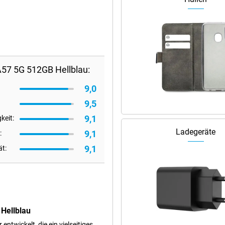
57 5G 512GB Hellblau:
9,0
9,5
9,1
keit:
Ladegeräte
9,1
:
9,1
ät:
Hellblau
twickelt, die ein vielseitiges