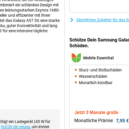
iniert ein schlankes Design mit
es leistungsstarken Exynos 1680-
ller und effizienter mit Ihren
Sämtliches Zubehör für das 
tet das Galaxy A57 5G eine starke
ku, guter Konnektivität und lang
für eine intensive tägliche
Schütze Dein Samsung Gala
Schäden.
nbares Design, das auf dem
Mobile Essential
als auch die Rückseite bestehen
schlanke Gehäuse von nur 6,9 mm
Sturz- und Stoßschäden
nd eine robuste Konstruktion. Die
rt, wobei sich die Linsen subtil in
Wasserschäden
en Look sorgen.
Monatlich kündbar
wicht zwischen Leistung und
zu einem etwas niedrigeren Preis
ve.
Jetzt 3 Monate gratis
ungsstarke KI-Funktionen, die
Monatliche Prämie:
7,95 €
tigt ein Ladegerät (45 W für
rsönlichen KI-Agenten nutzen und
r
hol Dir ein neues
, um immer
 wählen. Mit einem einzigen