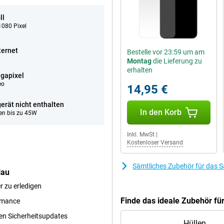
ll
080 Pixel
ternet
Bestelle vor 23:59 um am
Montag
die Lieferung zu
erhalten
gapixel
eo
14,95 €
erät nicht enthalten
In den Korb
en bis zu 45W
Inkl. MwSt
|
Kostenloser Versand
Sämtliches Zubehör für das 
lau
er zu erledigen
Finde das ideale Zubehör f
ormance
en Sicherheitsupdates
Hüllen