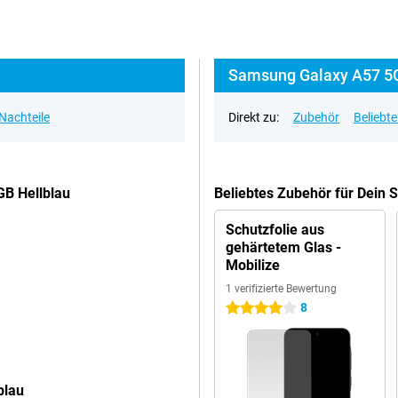
Samsung Galaxy A57 5G
 Nachteile
Direkt zu:
Zubehör
Beliebt
B Hellblau
Beliebtes Zubehör für Dein
Schutzfolie aus
gehärtetem Glas -
Mobilize
1 verifizierte Bewertung
8
4 Sterne
blau