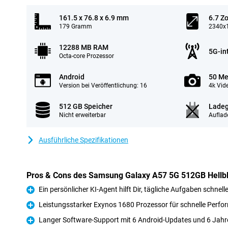
161.5 x 76.8 x 6.9 mm
6.7 Zo
179 Gramm
2340x1
12288 MB RAM
5G-in
Octa-core Prozessor
Android
50 Me
Version bei Veröffentlichung: 16
4k Vid
512 GB Speicher
Ladeg
Nicht erweiterbar
Auflad
Ausführliche Spezifikationen
Pros & Cons des Samsung Galaxy A57 5G 512GB Hellb
Ein persönlicher KI-Agent hilft Dir, tägliche Aufgaben schnell
Pro
Leistungsstarker Exynos 1680 Prozessor für schnelle Perf
Pro
Langer Software-Support mit 6 Android-Updates und 6 Jahr
Pro