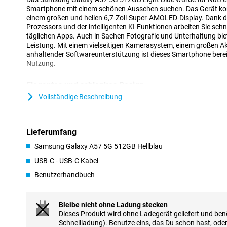
Smartphone mit einem schönen Aussehen suchen. Das Gerät komb
einem großen und hellen 6,7-Zoll-Super-AMOLED-Display. Dank d
Prozessors und der intelligenten KI-Funktionen arbeiten Sie schne
täglichen Apps. Auch in Sachen Fotografie und Unterhaltung bie
Leistung. Mit einem vielseitigen Kamerasystem, einem großen Ak
anhaltender Softwareunterstützung ist dieses Smartphone bereit 
Nutzung.
Elegantes und schlankes Design
Das Samsung Galaxy A57 5G hat ein modernes und wiedererken
Vollständige Beschreibung
kultigen Design der Galaxy A-Serie aufbaut. Sowohl die Vorder- 
aus besonders widerstandsfähigem Gorilla Glass Victus+. Das 
und der stabile Rahmen sorgen für ein erstklassiges Aussehen u
Lieferumfang
Kameras sind in das neu gestaltete Ambient Island Design integrie
das Design einfügen und für einen eleganten und minimalistisch
Samsung Galaxy A57 5G 512GB Hellblau
Innerhalb der Galaxy A-Serie bietet das A57 ein gutes Gleichge
USB-C - USB-C Kabel
Premium-Funktionen. Wenn Sie ein Gerät aus der gleichen Serie 
suchen, ist das Samsung Galaxy A37 eine interessante Alternati
Benutzerhandbuch
KI-Funktionen für den täglichen Komfort
Bleibe nicht ohne Ladung stecken
Das Samsung Galaxy A57 5G 512GB Light Blue bietet Ihnen leist
Dieses Produkt wird ohne Ladegerät geliefert und benö
Ihnen Ihre täglichen Aufgaben erleichtern. Sie können einen pe
Schnellladung). Benutze eins, das Du schon hast, ode
aus verschiedenen Assistenten wie Gemini, Perplexity oder Bixby