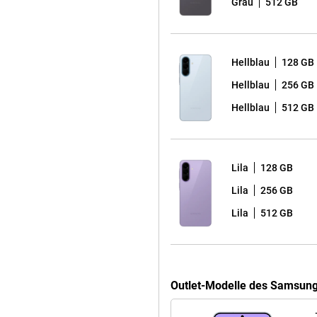
Grau
512 GB
istung über den ganzen Tag
end Leistung für Multitasking,
, dem Samsung Galaxy A56, bietet
Hellblau
128 GB
ren Stromverbrauch. In
Hellblau
256 GB
flüssige Animationen und eine
Hellblau
512 GB
t der 45-Watt-
ll wieder aufladen. Darüber
re Wärmeableitung, sodass das
Lila
128 GB
Lila
256 GB
t Blue profitieren Sie von
Lila
512 GB
ine-Spielen. Außerdem erhalten
as Samsung Galaxy A57 5G ist mit
, besonders widerstandsfähig.
rhalten bis zu 6 Android-Updates
 und aktuell bleibt. In
en zusätzlich geschützt, sodass
Outlet-Modelle des Samsung