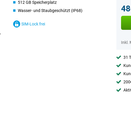
512 GB Speicherplatz
48
Wasser- und Staubgeschützt (IP68)
SIM-Lock frei
Inkl.
31 
Kund
Kund
2006
Akti