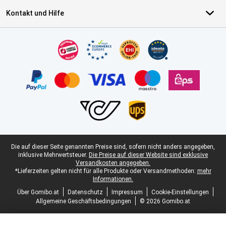
Kontakt und Hilfe
Zertifikate, Zahlungsmittel, Lieferdienstpartner
Juristische Fußzeile
Die auf dieser Seite genannten Preise sind, sofern nicht anders angegeben,
inklusive Mehrwertsteuer.
Die Preise auf dieser Website sind exklusive
Versandkosten angegeben.
*Lieferzeiten gelten nicht für alle Produkte oder Versandmethoden:
mehr
Informationen.
Über Gomibo.at
Datenschutz
Impressum
Cookie-Einstellungen
Allgemeine Geschäftsbedingungen
© 2026 Gomibo.at