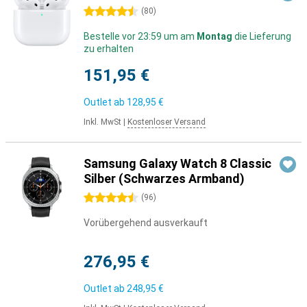
4.5 Sterne
(
80
)
Bestelle vor 23:59 um am
Montag
die Lieferung
zu erhalten
151,95 €
Outlet ab
128,95 €
Inkl. MwSt
|
Kostenloser Versand
Samsung Galaxy Watch 8 Classic
Silber (Schwarzes Armband)
4.5 Sterne
(
96
)
Vorübergehend ausverkauft
276,95 €
Outlet ab
248,95 €