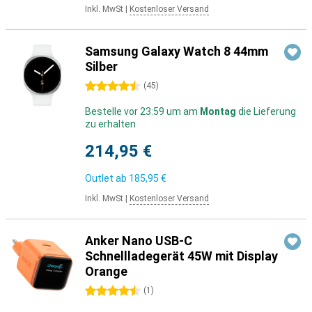
Inkl. MwSt
|
Kostenloser Versand
Samsung Galaxy Watch 8 44mm
Silber
4.5 Sterne
(
45
)
Bestelle vor 23:59 um am
Montag
die Lieferung
zu erhalten
214,95 €
Outlet ab
185,95 €
Inkl. MwSt
|
Kostenloser Versand
Anker Nano USB-C
Schnellladegerät 45W mit Display
Orange
4.5 Sterne
(
1
)