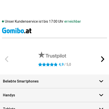
Unser Kundenservice ist bis 17.00 Uhr
erreichbar
S
Externe Shopbewertungen
4,9
/ 5,0
4.9 Sterne
Beliebte Smartphones
Handys