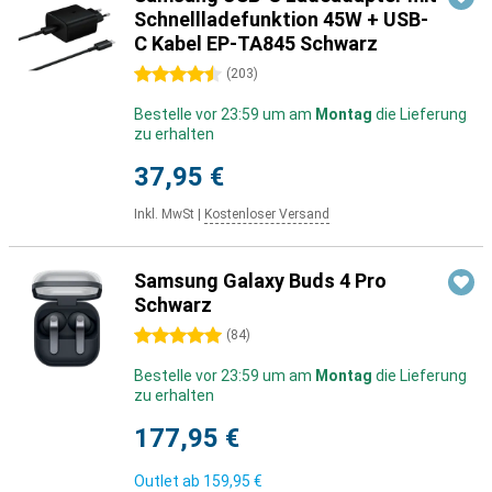
Schnellladefunktion 45W + USB-
C Kabel EP-TA845 Schwarz
4.5 Sterne
(
203
)
Bestelle vor 23:59 um am
Montag
die Lieferung
zu erhalten
37,95 €
Inkl. MwSt
|
Kostenloser Versand
Samsung Galaxy Buds 4 Pro
Schwarz
5 Sterne
(
84
)
Bestelle vor 23:59 um am
Montag
die Lieferung
zu erhalten
177,95 €
Outlet ab
159,95 €