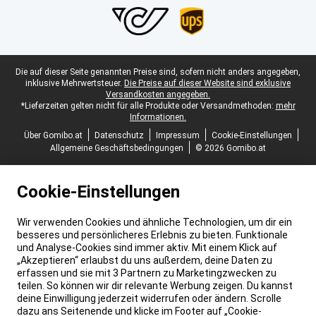
Juristische Fußzeile
Die auf dieser Seite genannten Preise sind, sofern nicht anders angegeben,
inklusive Mehrwertsteuer.
Die Preise auf dieser Website sind exklusive
Versandkosten angegeben.
*Lieferzeiten gelten nicht für alle Produkte oder Versandmethoden:
mehr
Informationen.
Über Gomibo.at
Datenschutz
Impressum
Cookie-Einstellungen
Allgemeine Geschäftsbedingungen
© 2026 Gomibo.at
Cookie-Einstellungen
Wir verwenden Cookies und ähnliche Technologien, um dir ein
besseres und persönlicheres Erlebnis zu bieten. Funktionale
und Analyse-Cookies sind immer aktiv. Mit einem Klick auf
„Akzeptieren“ erlaubst du uns außerdem, deine Daten zu
erfassen und sie mit 3 Partnern zu Marketingzwecken zu
teilen. So können wir dir relevante Werbung zeigen. Du kannst
deine Einwilligung jederzeit widerrufen oder ändern. Scrolle
dazu ans Seitenende und klicke im Footer auf „Cookie-