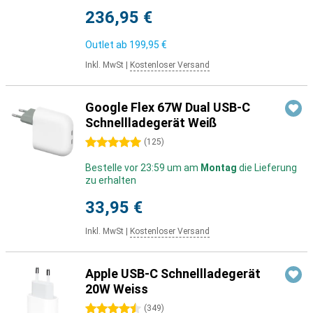
236,95 €
Outlet ab
199,95 €
Inkl. MwSt
|
Kostenloser Versand
Google Flex 67W Dual USB-C
Schnellladegerät Weiß
5 Sterne
(
125
)
Bestelle vor 23:59 um am
Montag
die Lieferung
zu erhalten
33,95 €
Inkl. MwSt
|
Kostenloser Versand
Apple USB-C Schnellladegerät
20W Weiss
4.5 Sterne
(
349
)