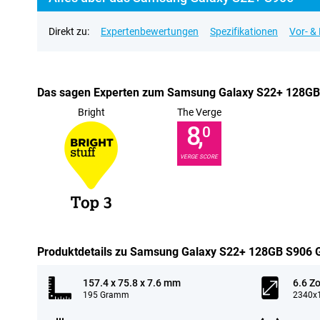
Direkt zu:
Expertenbewertungen
Spezifikationen
Vor- &
Das sagen Experten zum Samsung Galaxy S22+ 128GB
Bright
The Verge
8,
0
VERGE SCORE
Produktdetails zu Samsung Galaxy S22+ 128GB S906 
157.4 x 75.8 x 7.6 mm
6.6 Zo
195 Gramm
2340x1