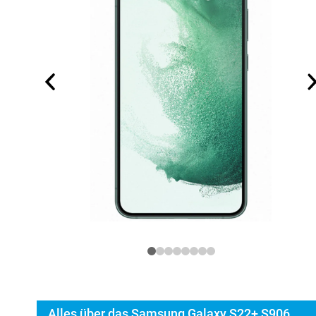
Alles über das Samsung Galaxy S22+ S906