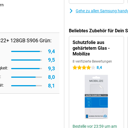
ern
Gehe zu allen Samsung hand
Beliebtes Zubehör für Dein
S22+ 128GB S906 Grün:
Schutzfolie aus
gehärtetem Glas -
9,4
Mobilize
9,5
8 verifizierte Bewertungen
8,4
9,3
4 Sterne
keit:
8,0
:
8,1
ät:
Bestelle vor 23:59 um am