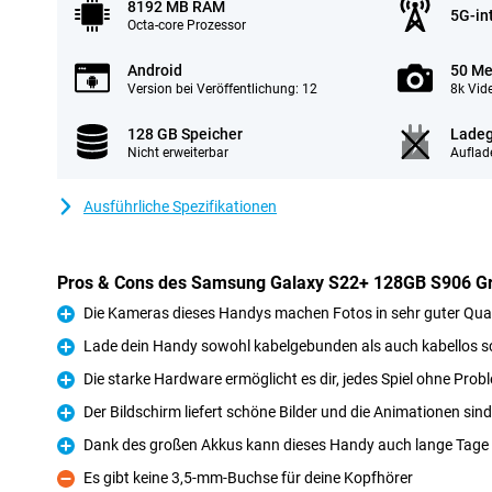
8192 MB RAM
5G-in
Octa-core Prozessor
Android
50 Me
Version bei Veröffentlichung: 12
8k Vid
128 GB Speicher
Ladeg
Nicht erweiterbar
Auflad
Ausführliche Spezifikationen
Pros & Cons des Samsung Galaxy S22+ 128GB S906 G
Die Kameras dieses Handys machen Fotos in sehr guter Qual
Pro
Lade dein Handy sowohl kabelgebunden als auch kabellos sc
Pro
Die starke Hardware ermöglicht es dir, jedes Spiel ohne Prob
Pro
Der Bildschirm liefert schöne Bilder und die Animationen sin
Pro
Dank des großen Akkus kann dieses Handy auch lange Tage
Pro
Es gibt keine 3,5-mm-Buchse für deine Kopfhörer
Kontra