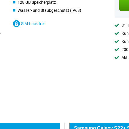
128 GB Speicherplatz
Wasser- und Staubgeschützt (IP68)
SIM-Lock frei
31 
Kund
Kund
2006
Akti
Samsung Galaxy S22+ S