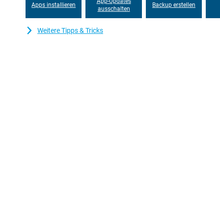
App-Updates
Apps installieren
Backup erstellen
ausschalten
Weitere Tipps & Tricks