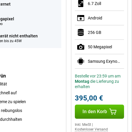
6.7 Zoll
ternet
Android
gapixel
eo
256 GB
erät nicht enthalten
en bis zu 45W
50 Megapixel
Samsung Exynos 1680
rün
Bestelle vor 23:59 um am
Montag
die Lieferung zu
ität
erhalten
hnell auf
395,00 €
leme zu spielen
d reibungslos
In den Korb
 durchhalten
Inkl. MwSt
|
Kostenloser Versand